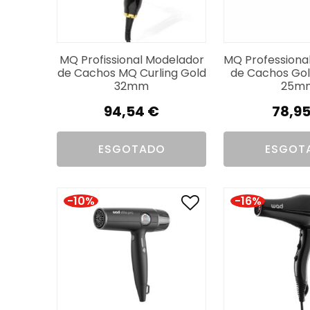
MQ Profissional Modelador
MQ Professiona
de Cachos MQ Curling Gold
de Cachos Gol
32mm
25m
94,54
€
78,9
ESGOTADO
ESGOT
-10%
-16%