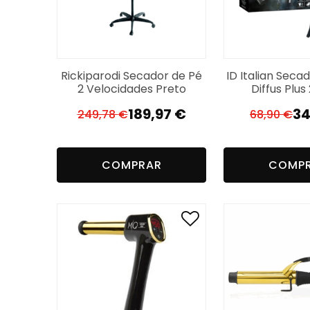
Rickiparodi Secador de Pé
ID Italian Seca
2 Velocidades Preto
Diffus Plu
189,97
€
34
249,78
€
68,90
€
O
O
O
O
preço
preço
p
p
original
atual
or
a
COMPRAR
COMP
era:
é:
er
é:
249,78 €.
189,97 €.
68
34