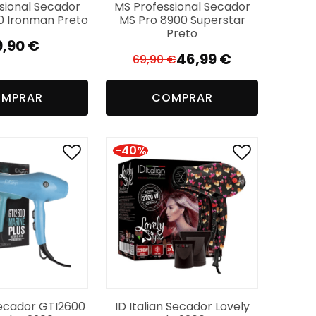
sional Secador
MS Professional Secador
0 Ironman Preto
MS Pro 8900 Superstar
Preto
9,90
€
46,99
€
69,90
€
O
O
preço
preço
MPRAR
COMPRAR
original
atual
era:
é:
69,90 €.
46,99 €.
-40%
 Secador GTI2600
ID Italian Secador Lovely