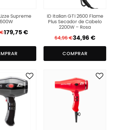
Lizze Supreme
ID Italian GTI 2600 Flame
2600W
Plus Secador de Cabelo
2200W – Rosa
179,75
€
€
O
O
34,96
€
64,96
€
O
O
preço
preço
preço
preço
original
atual
MPRAR
COMPRAR
original
atual
era:
é:
era:
é:
249,44 €.
179,75 €.
64,96 €.
34,96 €.