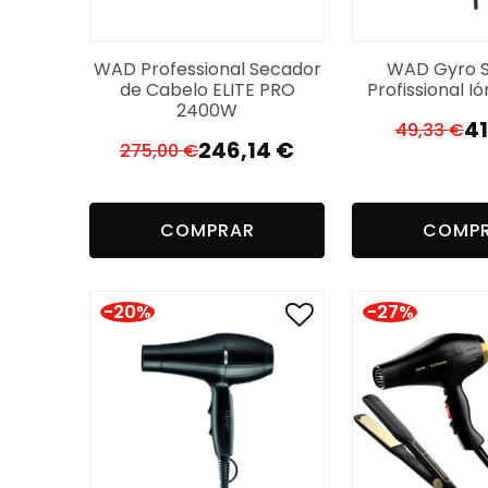
WAD Professional Secador
WAD Gyro 
de Cabelo ELITE PRO
Profissional I
2400W
4
49,33
€
O
O
246,14
€
275,00
€
O
O
p
p
preço
preço
or
a
original
atual
er
é:
COMPRAR
COMP
era:
é:
49
41
275,00 €.
246,14 €.
-20%
-27%