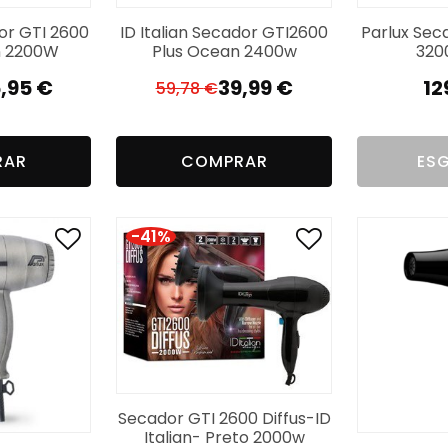
dor GTI 2600
ID Italian Secador GTI2600
Parlux Se
n 2200W
Plus Ocean 2400w
320
,95
€
39,99
€
12
59,78
€
O
O
reço
reço
preço
preço
iginal
tual
original
atual
RAR
COMPRAR
ES
a:
era:
é:
,00 €.
,95 €.
59,78 €.
39,99 €.
-41%
Secador GTI 2600 Diffus-ID
Italian- Preto 2000w