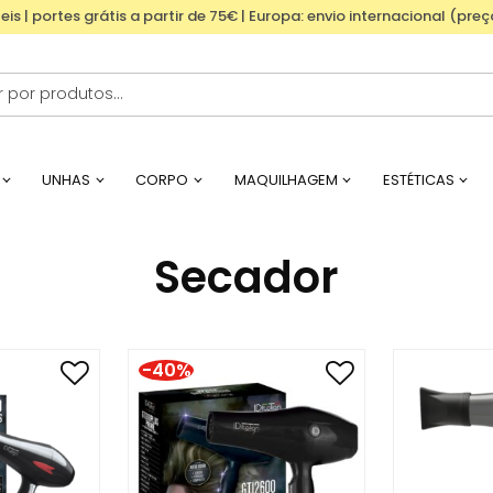
eis | portes grátis a partir de 75€ | Europa: envio internacional (pre
UNHAS
CORPO
MAQUILHAGEM
ESTÉTICAS
Secador
-40%