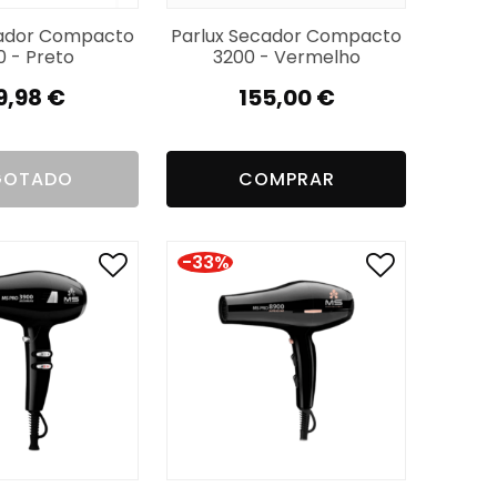
cador Compacto
Parlux Secador Compacto
0 - Preto
3200 - Vermelho
9,98
€
155,00
€
GOTADO
COMPRAR
-33%