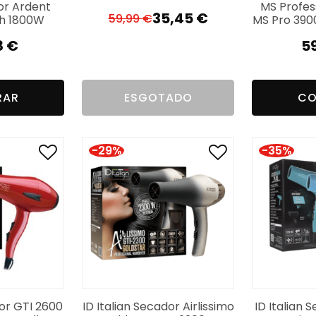
or Ardent
MS Profes
35,45
€
59,99
€
h 1800W
MS Pro 390
O
O
preço
preço
8
€
5
original
atual
era:
é:
59,99 €.
35,45 €.
RAR
ESGOTADO
CO
-29%
-35%
dor GTI 2600
ID Italian Secador Airlissimo
ID Italian