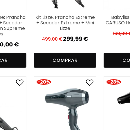
me: Prancha
Kit Lizze, Prancha Extreme
Babylis
 + Secador
+ Secador Extreme + Mini
CARUSO H
on Supreme
Lizze
169,80
es
299,99
€
499,00
€
O
O
0,00
€
preço
preço
reço
reço
original
atual
RAR
COMPRAR
CO
iginal
tual
era:
é:
a:
499,00 €.
299,99 €.
3,28 €.
0,00 €.
-20%
-28%