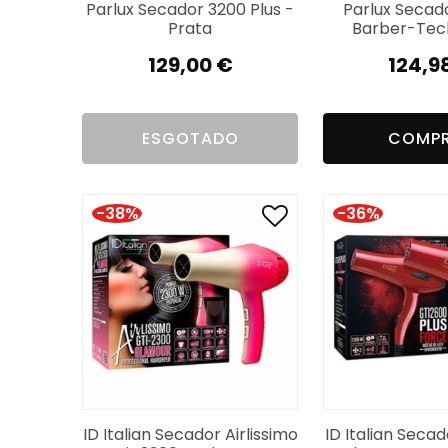
Parlux Secador 3200 Plus -
Parlux Secad
Prata
Barber-Tec
129,00
€
124,9
ESGOTADO
COMP
-38%
-36%
ID Italian Secador Airlissimo
ID Italian Seca