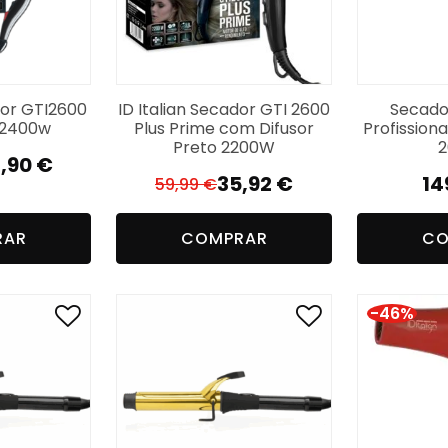
dor GTI2600
ID Italian Secador GTI 2600
Secado
s 2400w
Plus Prime com Difusor
Profissiona
Preto 2200W
,90
€
35,92
€
14
59,99
€
O
O
reço
reço
preço
preço
iginal
tual
RAR
COMPRAR
CO
original
atual
a:
era:
é:
,90 €.
,90 €.
59,99 €.
35,92 €.
-46%