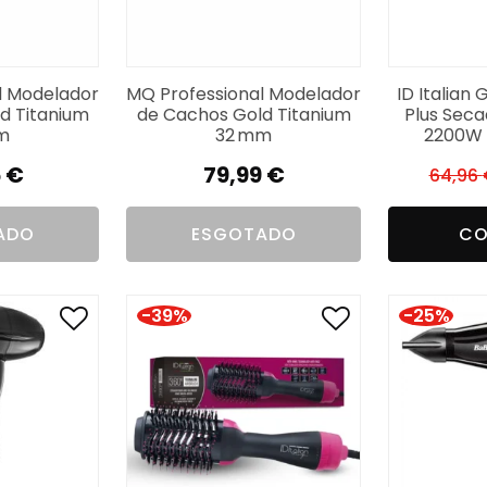
l Modelador
MQ Professional Modelador
ID Italian
d Titanium
de Cachos Gold Titanium
Plus Sec
m
32 mm
2200W 
5
€
79,99
€
64,96
ADO
ESGOTADO
CO
-39%
-25%