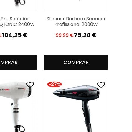
s Pro Secador
Sthauer Barbero Secador
Q IONIC 2400W
Profissional 2000W
104,25
€
75,20
€
€
99,99
€
O
O
O
O
preço
preço
preço
preço
original
atual
original
atual
era:
é:
era:
é:
MPRAR
COMPRAR
139,80 €.
104,25 €.
99,99 €.
75,20 €.
-27%