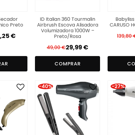
Secador
ID Italian 360 Tourmalin
Babylis
ónico Preto
Airbrush Escova Alisadora
CARUSO H
Volumizadora 1000W –
1,25
€
139,80
Preto/Rosa
reço
reço
29,99
€
49,00
€
O
O
iginal
tual
preço
preço
a:
RAR
COMPRAR
CO
original
atual
,33 €.
,25 €.
era:
é:
49,00 €.
29,99 €.
-40%
-27%