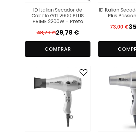
ID Italian Secador de
ID Italian Seca
Cabelo GTI 2600 PLUS
Plus Passio
PRIME 2200W – Preto
35
73,00
€
O
O
29,78
€
48,73
€
O
O
p
p
preço
preço
or
a
COMPRAR
COMP
original
atual
er
é:
era:
é:
73
35
48,73 €.
29,78 €.