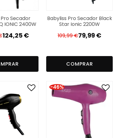
s Pro Secador
Babyliss Pro Secador Black
Q IONIC 2400W
Star Ionic 2200W
124,25
€
79,99
€
€
109,99
€
O
O
O
O
preço
preço
preço
preço
original
atual
original
atual
era:
é:
era:
é:
MPRAR
COMPRAR
169,80 €.
124,25 €.
109,99 €.
79,99 €.
-46%