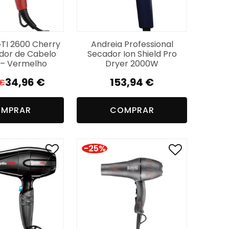
 GTI 2600 Cherry
Andreia Professional
ador de Cabelo
Secador Ion Shield Pro
– Vermelho
Dryer 2000W
34,96
€
153,94
€
€
O
O
preço
preço
MPRAR
COMPRAR
original
atual
era:
é:
64,96 €.
34,96 €.
-25%