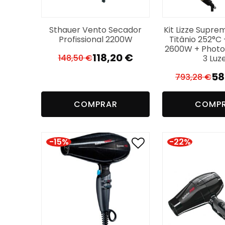
Sthauer Vento Secador
Kit Lizze Supre
Profissional 2200W
Titânio 252°C
2600W + Phot
118,20
€
148,50
€
3 Luz
O
O
preço
preço
58
793,28
€
O
O
original
atual
p
p
era:
é:
COMPRAR
COMP
or
a
148,50 €.
118,20 €.
er
é:
79
58
-15%
-22%