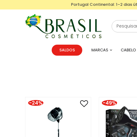
Portugal Continental: 1–2 dias út
SALDOS
MARCAS
CABELO
-24%
-49%