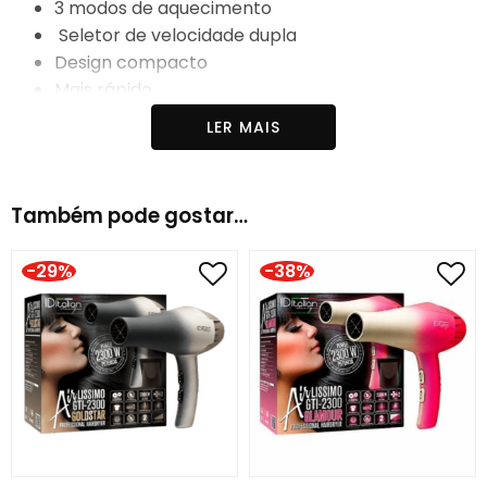
3 modos de aquecimento
Seletor de velocidade dupla
Design compacto
Mais rápido
Pega ergonómica
LER MAIS
Proteção para evitar superaquecimento
Cabo de 1,8m
Inclui um bocal
Também pode gostar…
Inclui gancho para pendurar
Ecológico
-29%
-38%
Voltagem: AC220~AC240v
Frequência: 50/60 Hz
Potência: 2200w