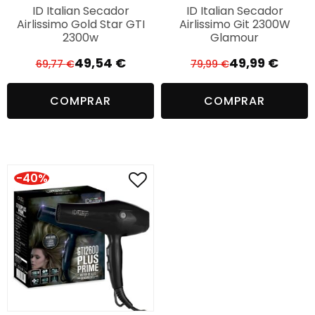
ID Italian Secador
ID Italian Secador
Airlissimo Gold Star GTI
Airlissimo Git 2300W
2300w
Glamour
49,54
€
49,99
€
69,77
€
79,99
€
O
O
O
O
preço
preço
preço
preço
COMPRAR
COMPRAR
original
atual
original
atual
era:
é:
era:
é:
69,77 €.
49,54 €.
79,99 €.
49,99 €.
-40%