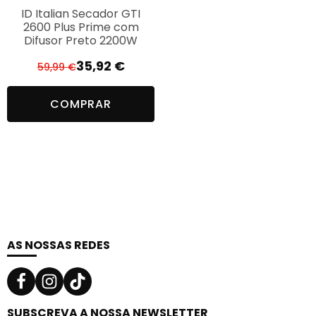
ID Italian Secador GTI
2600 Plus Prime com
Difusor Preto 2200W
35,92
€
59,99
€
O
O
preço
preço
COMPRAR
original
atual
era:
é:
59,99 €.
35,92 €.
AS NOSSAS REDES
SUBSCREVA A NOSSA NEWSLETTER