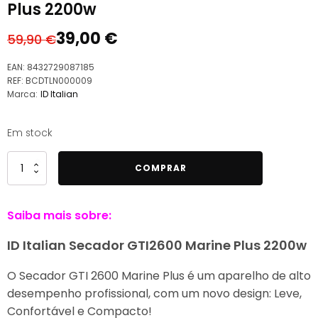
Plus 2200w
39,00
€
59,90
€
O
O
preço
preço
EAN:
8432729087185
original
atual
REF:
BCDTLN000009
Marca:
ID Italian
era:
é:
59,90 €.
39,00 €.
Em stock
Quantidade
COMPRAR
de
ID
Saiba mais sobre:
Italian
Secador
ID Italian Secador GTI2600 Marine Plus 2200w
GTI2600
Marine
O Secador GTI 2600 Marine Plus é um aparelho de alto
Plus
desempenho profissional, com um novo design: Leve,
2200w
Confortável e Compacto!