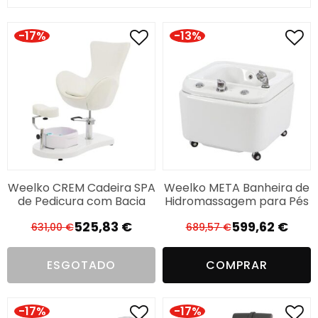
-17%
-13%
Weelko CREM Cadeira SPA
Weelko META Banheira de
de Pedicura com Bacia
Hidromassagem para Pés
525,83
€
599,62
€
631,00
€
689,57
€
O
O
O
O
preço
preço
preço
preço
ESGOTADO
COMPRAR
original
atual
original
atual
era:
é:
era:
é:
631,00 €.
525,83 €.
689,57 €.
599,62 €.
-17%
-17%