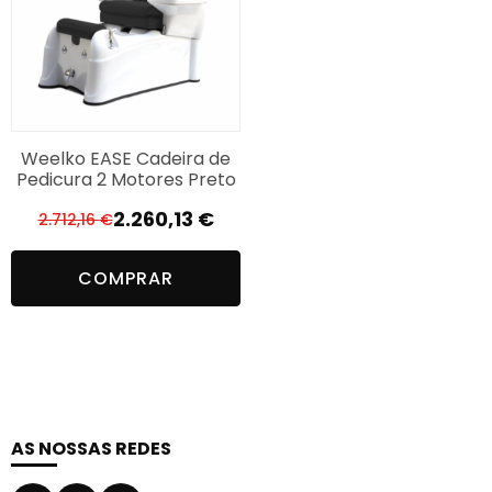
Weelko EASE Cadeira de
Pedicura 2 Motores Preto
2.260,13
€
2.712,16
€
O
O
preço
preço
COMPRAR
original
atual
era:
é:
2.712,16 €.
2.260,13 €.
AS NOSSAS REDES