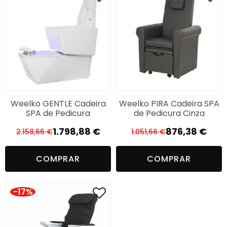
Weelko GENTLE Cadeira
Weelko PIRA Cadeira SPA
SPA de Pedicura
de Pedicura Cinza
1.798,88
€
876,38
€
2.158,66
€
1.051,66
€
O
O
O
O
preço
preço
preço
preço
COMPRAR
COMPRAR
original
atual
original
atual
era:
é:
era:
é:
2.158,66 €.
1.798,88 €.
1.051,66 €.
876,38 €.
-17%