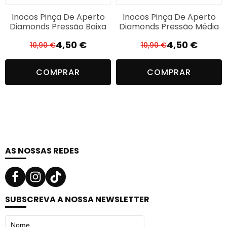
Inocos Pinça De Aperto
Inocos Pinça De Aperto
Diamonds Pressão Baixa
Diamonds Pressão Média
4,50
€
4,50
€
10,90
€
10,90
€
O
O
O
O
preço
preço
preço
preço
COMPRAR
COMPRAR
original
atual
original
atual
era:
é:
era:
é:
10,90 €.
4,50 €.
10,90 €.
4,50 €.
AS NOSSAS REDES
SUBSCREVA A NOSSA NEWSLETTER