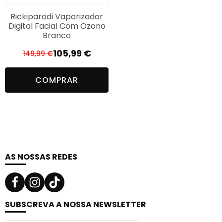
Rickiparodi Vaporizador
Digital Facial Com Ozono
Branco
105,99
€
149,99
€
O
O
preço
preço
COMPRAR
original
atual
era:
é:
149,99 €.
105,99 €.
AS NOSSAS REDES
SUBSCREVA A NOSSA NEWSLETTER