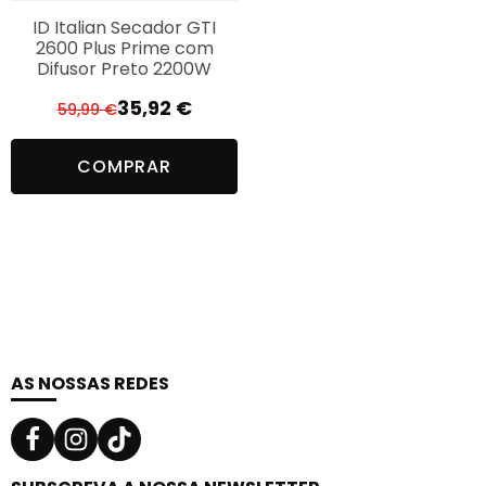
ID Italian Secador GTI
2600 Plus Prime com
Difusor Preto 2200W
35,92
€
59,99
€
O
O
preço
preço
COMPRAR
original
atual
era:
é:
59,99 €.
35,92 €.
AS NOSSAS REDES