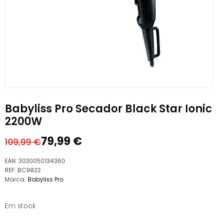
Babyliss Pro Secador Black Star Ionic
2200W
79,99
€
109,99
€
O
O
preço
preço
EAN:
3030050134360
original
atual
REF:
BC9822
Marca:
Babyliss Pro
era:
é:
109,99 €.
79,99 €.
Em stock