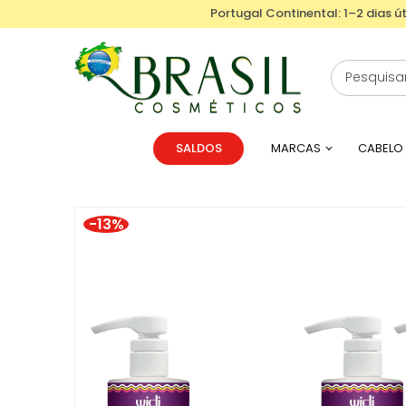
Portugal Continental: 1–2 dias út
SALDOS
MARCAS
CABELO
-13%