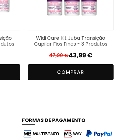
 Enxágue completamente. Caso necessário,
sição
Widi Care Kit Juba Transição
odutos
Capilar Fios Finos - 3 Produtos
43,99
€
47,90
€
O
O
preço
preço
COMPRAR
original
atual
era:
é:
47,90 €.
43,99 €.
no fortalecimento dos fios. Com ação anti-
iberada, ela proporciona aos cabelos frágeis
anos. Cabelos fortes e redensificados,
FORMAS DE PAGAMENTO