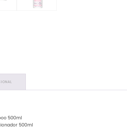
CIONAL
mpoo 500ml
icionador 500ml