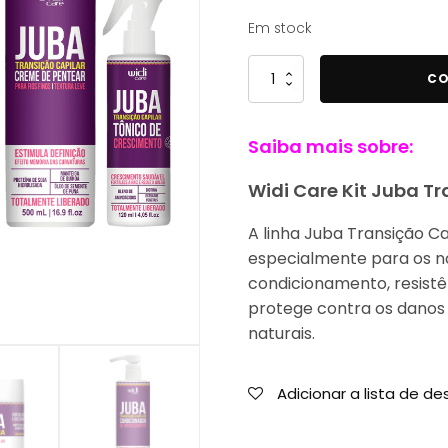
76,99 €.
66,67 €.
Em stock
Quantidade
CO
de
Widi
Saiba mais sobre:
Care
Kit
Widi Care Kit Juba Tr
Juba
Transição
A linha Juba Transição Ca
Capilar
especialmente para os no
Fios
condicionamento, resistên
Finos
protege contra os danos
-
naturais.
5
Produtos
Adicionar a lista de de