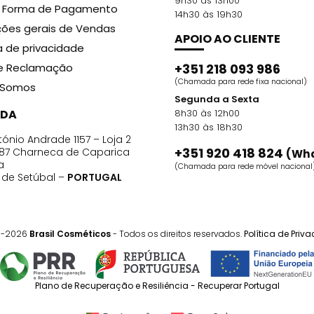
9h30 às 13h00
nsição Capilar, retire o excesso de água e aplique uma 
r Forma de Pagamento
14h30 às 19h30
bem. Deixe agir por 5 a 10 minutos. Enxágue.
ões gerais de Vendas
APOIO AO CLIENTE
ca de privacidade
de Reclamação
+351 218 093 986
te nutridos e protegidos contra quebra.
(Chamada para rede fixa nacional)
Somos
Segunda a Sexta
DA
8h30 às 12h00
13h30 às 18h30
ónio Andrade 1157 – Loja 2
ição da Widi Care proporciona alto condicionamento, se
+351 920 418 824
87 Charneca de Caparica
(Wh
a
 selecionados, o condicionador também possui ação anti
(Chamada para rede móvel nacional
o de Setúbal –
PORTUGAL
1-2026
Brasil Cosméticos
- Todos os direitos reservados.
Política de Priv
Transição Capilar ou tratar com fios com a Máscara Fort
ransição Capilar no comprimento e pontas dos fios. Deix
Plano de Recuperação e Resiliência - Recuperar Portugal
e emoliência.