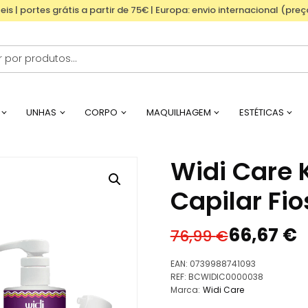
eis | portes grátis a partir de 75€ | Europa: envio internacional (pre
UNHAS
CORPO
MAQUILHAGEM
ESTÉTICAS
Widi Care 
Capilar Fio
66,67
€
76,99
€
O
O
preço
preço
EAN:
0739988741093
original
atual
REF:
BCWIDIC0000038
Marca:
Widi Care
era:
é: