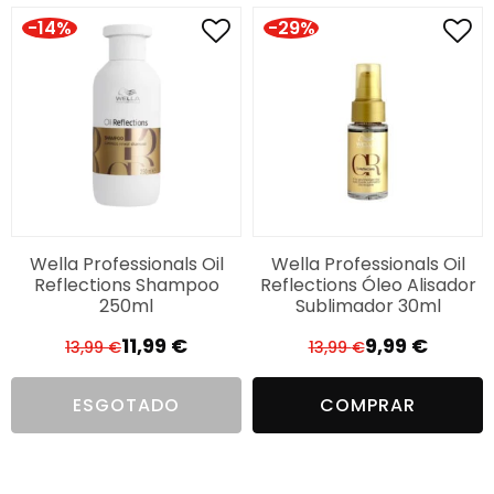
-14%
-29%
Wella Professionals Oil
Wella Professionals Oil
Reflections Shampoo
Reflections Óleo Alisador
250ml
Sublimador 30ml
11,99
€
9,99
€
13,99
€
13,99
€
O
O
O
O
preço
preço
preço
preço
ESGOTADO
COMPRAR
original
atual
original
atual
era:
é:
era:
é:
13,99 €.
11,99 €.
13,99 €.
9,99 €.