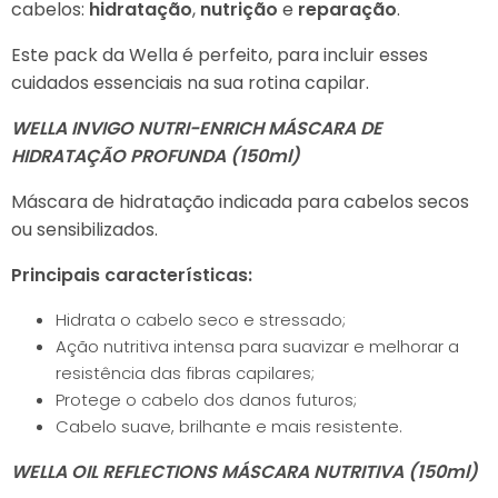
cabelos:
hidratação
,
nutrição
e
reparação
.
3-
Hidratação
Este pack da Wella é perfeito, para incluir esses
-
cuidados essenciais na sua rotina capilar.
Nutrição
-
WELLA INVIGO NUTRI-ENRICH MÁSCARA DE
Reconstrução
HIDRATAÇÃO PROFUNDA (150ml)
Máscara de hidratação indicada para cabelos secos
ou sensibilizados.
Principais características:
Hidrata o cabelo seco e stressado;
Ação nutritiva intensa para suavizar e melhorar a
resistência das fibras capilares;
Protege o cabelo dos danos futuros;
Cabelo suave, brilhante e mais resistente.
WELLA OIL REFLECTIONS MÁSCARA NUTRITIVA (150ml)