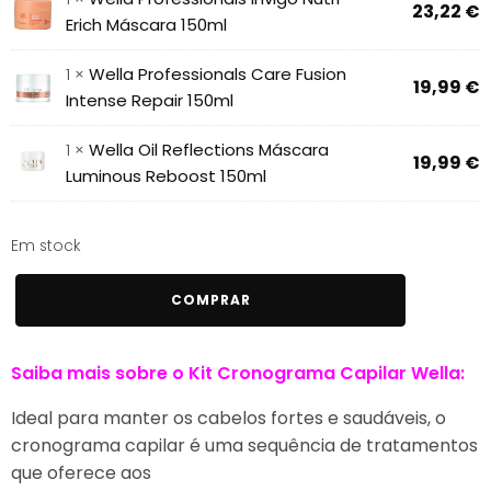
23,22
€
Erich Máscara 150ml
1 ×
Wella Professionals Care Fusion
19,99
€
Intense Repair 150ml
1 ×
Wella Oil Reflections Máscara
19,99
€
Luminous Reboost 150ml
Em stock
Quantidade
COMPRAR
de
Kit
Saiba mais sobre o Kit Cronograma Capilar Wella:
Cronograma
Capilar
Ideal para manter os cabelos fortes e saudáveis, o
Wella
cronograma capilar é uma sequência de tratamentos
150ml
que oferece aos
x