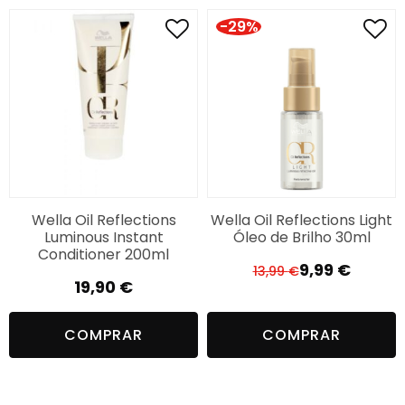
-29%
Wella Oil Reflections
Wella Oil Reflections Light
Luminous Instant
Óleo de Brilho 30ml
Conditioner 200ml
9,99
€
13,99
€
O
O
19,90
€
preço
preço
original
atual
COMPRAR
COMPRAR
era:
é:
13,99 €.
9,99 €.