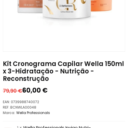
Kit Cronograma Capilar Wella 150ml
x 3-Hidratação - Nutrição -
Reconstrução
60,00
€
79,90
€
O
O
preço
preço
EAN:
0739988740072
original
atual
REF:
BCNWLA00048
Marca:
Wella Professionals
era:
é:
79,90 €.
60,00 €.
1 ×
Wella Professionals Invigo Nutri-