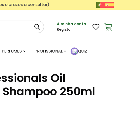
ços e prazos a consultar)
A minha conta
Registar
PERFUMES
PROFISSIONAL
QUIZ
ssionals Oil
ns Shampoo 250ml