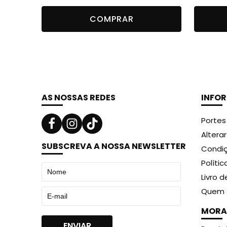
preço
preço
COMPRAR
original
atual
era:
é:
13,99 €.
9,99 €.
AS NOSSAS REDES
INFO
Portes
Altera
SUBSCREVA A NOSSA NEWSLETTER
Condiç
Políti
Livro 
Quem 
MORA