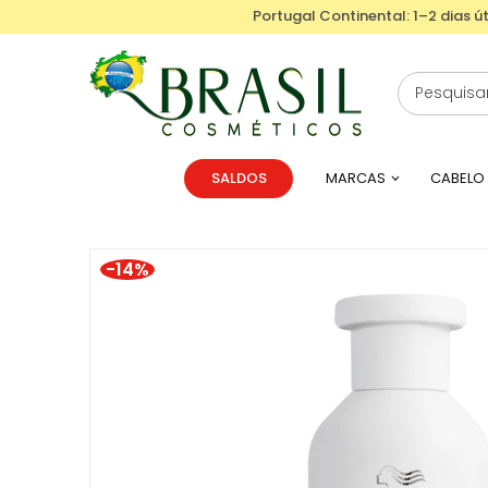
Portugal Continental: 1–2 dias út
SALDOS
MARCAS
CABELO
-14%