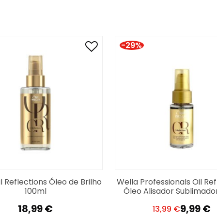
-29%
l Reflections Óleo de Brilho
Wella Professionals Oil Ref
100ml
Óleo Alisador Sublimado
18,99
€
9,99
€
13,99
€
O
O