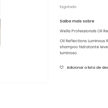
13,99 €.
11,99 €.
Esgotado
Saiba mais sobre
Wella Professionals Oil 
Oil Reflections Luminous
shampoo hidratante leve
luminoso.
Adicionar a lista de de