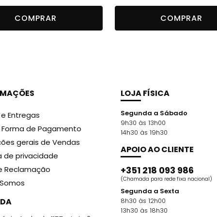
preço
preço
COMPRAR
COMPRAR
original
atual
era:
é:
13,99 €.
9,99 €.
RMAÇÕES
LOJA FÍSICA
Segunda a Sábado
 e Entregas
9h30 às 13h00
r Forma de Pagamento
14h30 às 19h30
ões gerais de Vendas
APOIO AO CLIENTE
ca de privacidade
de Reclamação
+351 218 093 986
(Chamada para rede fixa nacional)
Somos
Segunda a Sexta
DA
8h30 às 12h00
13h30 às 18h30