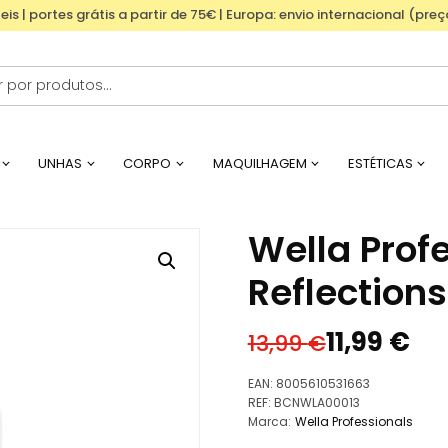
eis | portes grátis a partir de 75€ | Europa: envio internacional (pre
UNHAS
CORPO
MAQUILHAGEM
ESTÉTICAS
Wella Profe
Reflectio
11,99
€
13,99
€
O
O
preço
preço
EAN:
8005610531663
original
atual
REF:
BCNWLA00013
Marca:
Wella Professionals
era:
é: