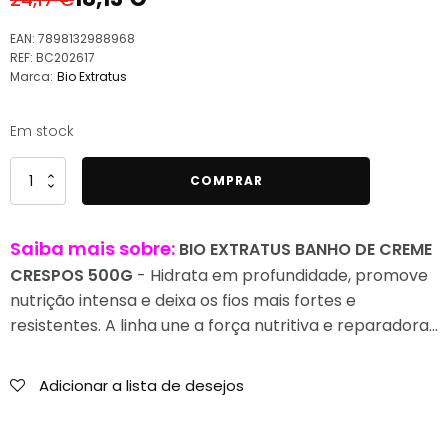
O
O
preço
preço
EAN:
7898132988968
original
atual
REF:
BC202617
Marca:
Bio Extratus
era:
é:
24,17 €.
18,13 €.
Em stock
Quantidade
COMPRAR
de
Bio
Saiba mais sobre:
BIO EXTRATUS BANHO DE CREME
Extratus
Banho
CRESPOS 500G
- Hidrata em profundidade, promove
de
nutrição intensa e deixa os fios mais fortes e
Creme
resistentes. A linha une a força nutritiva e reparadora…
Crespos
500g
Adicionar a lista de desejos