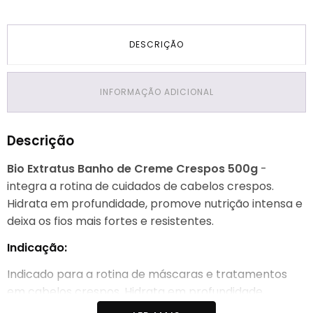
DESCRIÇÃO
INFORMAÇÃO ADICIONAL
Descrição
Bio Extratus Banho de Creme Crespos 500g
-
integra a rotina de cuidados de cabelos crespos.
Hidrata em profundidade, promove nutrição intensa e
deixa os fios mais fortes e resistentes.
Indicação:
Indicado para a rotina de máscaras e tratamentos
em cabelos crespos. Hidrata em profundidade,
promove nutrição intensa e deixa os fios mais fortes e