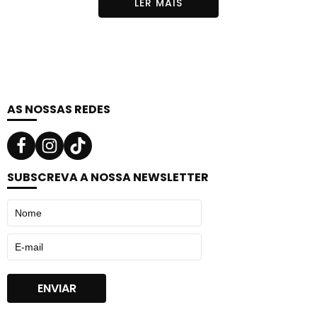
LER MAIS
resistentes.
Tecnologia e Benefícios:
Hidrata em profundidade, promove nutrição
intensa e deixa os fios mais fortes e resistentes
A linha une a força nutritiva e reparadora da rosa
AS NOSSAS REDES
mosqueta e do óleo de abacate, tratando os fios
em perfeita sinergia
Linha com rosa mosqueta e óleo de abacate.
Zero% sal, parabenos, petrolatos e corantes
SUBSCREVA A NOSSA NEWSLETTER
pH 4,0
Modo de Uso:
Após lavar os cabelos, aplique o creme, massageando
da raiz até as pontas. Para intensificar o tratamento,
use vaporizador, touca de hidratação ou toalha
umedecida em água quente. Deixe agir de 3 a 5
minutos. Enxague. Recomenda-se o uso combinado