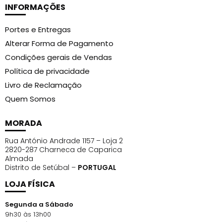
INFORMAÇÕES
com os outros produtos da linha Crespos.
Portes e Entregas
Benefícios Imediatos:
Alterar Forma de Pagamento
Hidrata em profundidade, promove nutrição
Condições gerais de Vendas
intensa e deixa os fios mais fortes e resistentes
Política de privacidade
A linha une a força nutritiva e reparadora da rosa
Livro de Reclamação
mosqueta e do óleo de abacate, tratando os fios
em perfeita sinergia
Quem Somos
Características do Produto:
MORADA
Marca: Bio Extratus
Rua António Andrade 1157 – Loja 2
Linha: Crespos
2820-287 Charneca de Caparica
Almada
Formato: Banho de Creme Crespos 500g
Distrito de Setúbal –
PORTUGAL
Capacidade: 500g
LOJA FÍSICA
pH: 4,0
Resultado Final:
Segunda a Sábado
9h30 às 13h00