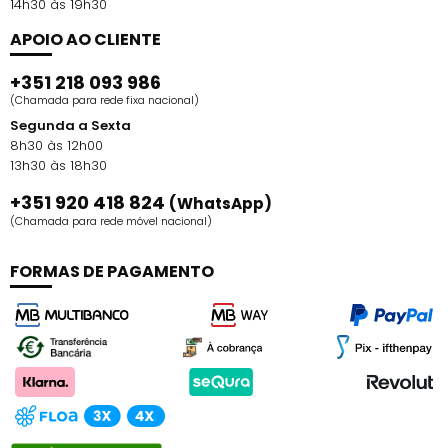
Hidrata em profundidade, promove nutrição intensa e
14h30 às 19h30
deixa os fios mais fortes e resistentes. Além disso, a
APOIO AO CLIENTE
linha une a força nutritiva e reparadora da rosa
mosqueta e do óleo de abacate, tratando os fios em
+351 218 093 986
perfeita sinergia.
(Chamada para rede fixa nacional)
Segunda a Sexta
8h30 às 12h00
13h30 às 18h30
+351 920 418 824
(WhatsApp)
(Chamada para rede móvel nacional)
FORMAS DE PAGAMENTO