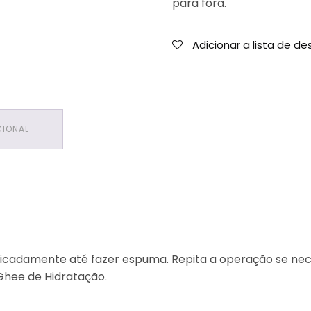
para fora.
250ml
Adicionar a lista de de
CIONAL
icadamente até fazer espuma. Repita a operação se nec
Ghee de Hidratação.