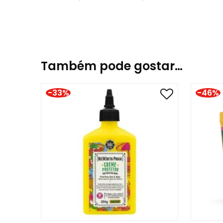
Linha:
Be(M)dita
Ingredientes:
Aqua/Water/Eau, Aloe Barbadensis
Cocamidopropyl Betaine, Hypnea Musciformis E
Basilicum Oil, Simmondsia Chinensis (Jojoba) 
Também pode gostar…
(Vegetable Derived), Benzyl Alcohol (and) Ben
-33%
-46%