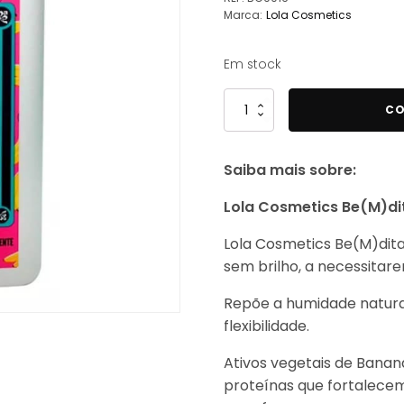
Marca:
Lola Cosmetics
era:
é:
17,97 €.
10,78 €.
Em stock
Quantidade
CO
de
Lola
Saiba mais sobre:
Cosmetics
-
Lola Cosmetics Be(M)di
Be(M)dita
Ghee
Lola Cosmetics Be(M)dit
-
sem brilho, a necessitare
Shampoo
Hidratação
Repõe a humidade natural
Banana
flexibilidade.
e
Ativos vegetais de Banan
Aloe
proteínas que fortalecem
Vera