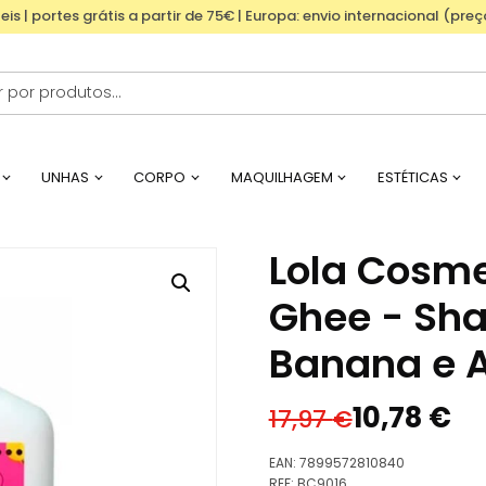
eis | portes grátis a partir de 75€ | Europa: envio internacional (pre
UNHAS
CORPO
MAQUILHAGEM
ESTÉTICAS
Lola Cosme
Ghee - Sh
Banana e A
10,78
€
17,97
€
O
O
preço
preço
EAN:
7899572810840
original
atual
REF:
BC9016