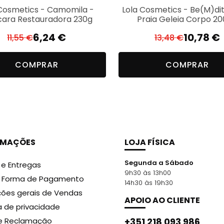
 Cosmetics - Camomila -
Lola Cosmetics - Be(M)di
ara Restauradora 230g
Praia Geleia Corpo 2
6,24
€
10,78
€
11,55
€
13,48
€
O
O
O
O
preço
preço
preço
preço
COMPRAR
COMPRAR
original
atual
original
atual
era:
é:
era:
é:
11,55 €.
6,24 €.
13,48 €.
10,78 €.
RMAÇÕES
LOJA FÍSICA
Segunda a Sábado
 e Entregas
9h30 às 13h00
r Forma de Pagamento
14h30 às 19h30
ões gerais de Vendas
APOIO AO CLIENTE
ca de privacidade
de Reclamação
+351 218 093 986