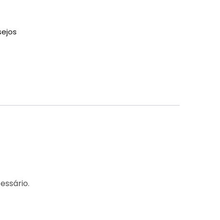
sejos
essário.