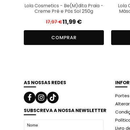
Lola Cosmetics - Be(M)dita Praia -
Lola
Creme Pré e Pós Sol 250g
Másc
11,99
€
17,97
€
O
O
preço
preço
COMPRAR
original
atual
era:
é:
17,97 €.
11,99 €.
AS NOSSAS REDES
INFO
Portes
Altera
SUBSCREVA A NOSSA NEWSLETTER
Condiç
Políti
Livro 