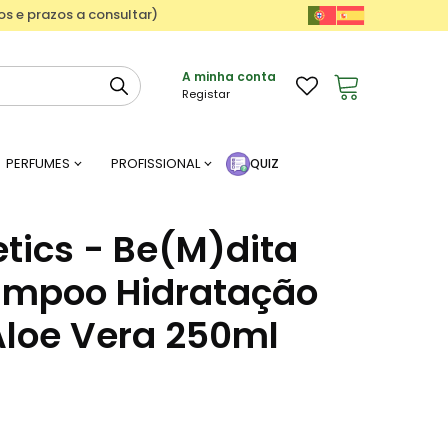
ços e prazos a consultar)
A minha conta
Registar
PERFUMES
PROFISSIONAL
QUIZ
tics - Be(M)dita
ampoo Hidratação
loe Vera 250ml