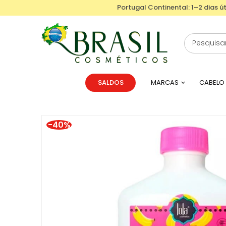
Portugal Continental: 1–2 dias út
SALDOS
MARCAS
CABELO
-40%