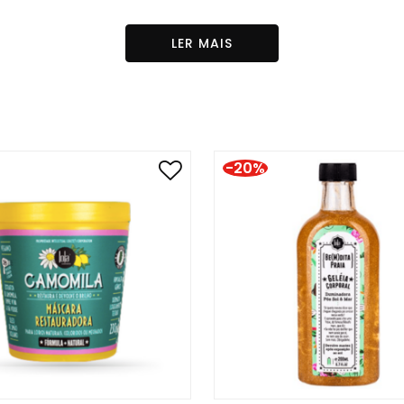
LER MAIS
 Leaf Extract, Musa Nana Fruit Extract, Disodium Cocoyl
xtract (and) Gellidiela Acerosa Extract (and) Sargassum
Seed Oil, Guar Hydroxypropyltrimonium Chloride, Coco Glu
zoic Acid (and) Dehydroacetic Acid, Citric Acid, Fragra
-20%