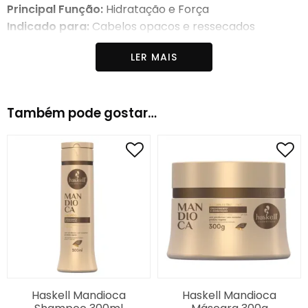
Principal Função:
Hidratação e Força
Indicado para:
Cabelos opacos e ressecados
Linha:
Mandioca
LER MAIS
Ingredientes:
aqua (water), sodium laureth sulfate,
cocamide DEA, cocamidopropyl betaine, glycereth-
26, ammonium chloride, glycol distearate, parfum,
Também pode gostar…
amodimethicone, guar hydroxypropyltrimonium
chloride, PEG-150 distearate, polyquaternium-7,
sodium sulfate, propylene glycol, panthenol, disodium
EDTA, citric acid, manihot utilissima root fiber, sodium
citrate, trideceth-12, cetrimonium chloride, hexyl
cinnamaal, alpha-isomethyl ionone, benzoic acid,
nalool, magnesium nitrate, butylphenyl
methylpropioral, sodium benzoate,
methylchloroisothiazolinone (and)
methylisothiazolinone magnesium chloride, glycerin,
O-phenylphenol, Cl 19140, CI 12490.
Haskell Mandioca
Haskell Mandioca