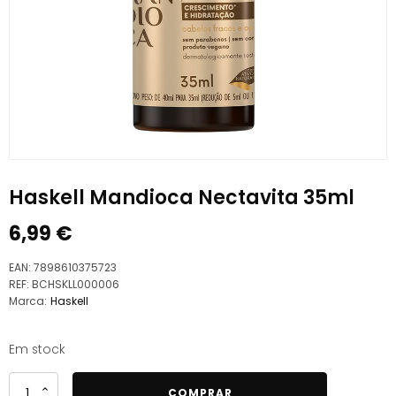
Haskell Mandioca Nectavita 35ml
6,99
€
EAN:
7898610375723
REF:
BCHSKLL000006
Marca:
Haskell
Em stock
Quantidade
COMPRAR