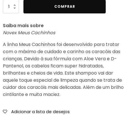
Quantidade
COMPRAR
de
Novex
Saiba mais sobre
Meus
Novex Meus Cachinhos
Cachinhos
Creme
A linha Meus Cachinhos foi desenvolvido para tratar
de
com o máximo de cuidado e carinho os caracóis das
Pentear
crianças. Devido à sua fórmula com Aloe Vera e D-
300ml
Pantenol, os cabelos ficam super hidratados,
brilhantes e cheios de vida. Este shampoo vai dar
aquele toque especial de limpeza quando se trata de
cuidar dos caracóis mais delicadas. Além de um brilho
cintilante e muita maciez.
Adicionar a lista de desejos