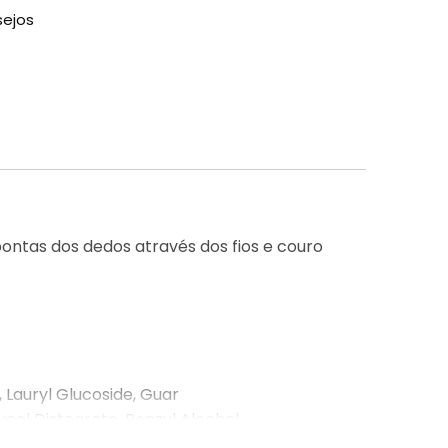
sejos
ntas dos dedos através dos fios e couro
 Lauryl Glucoside, Guar
col Distearate, Benzyl Alcohol,
Sodium Benzoate, Bht, Glyceryl Oleate,