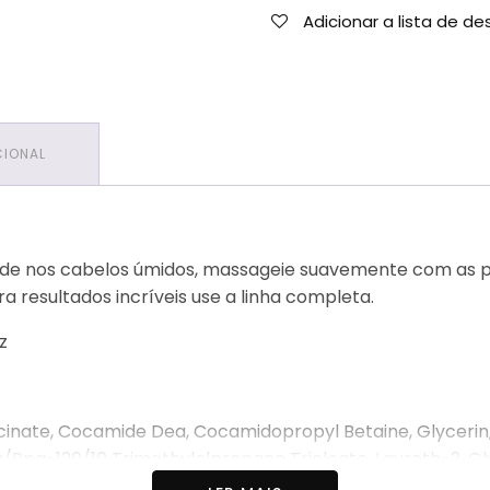
Adicionar a lista de de
CIONAL
de nos cabelos úmidos, massageie suavemente com as po
 resultados incríveis use a linha completa.
z
cinate, Cocamide Dea, Cocamidopropyl Betaine, Glycerin,
Ppg-120/10 Trimethylolpropane Trioleate, Laureth-2, Gly
ide, Disodium Edta, Potassium Chloride, Chlorphenesin, 