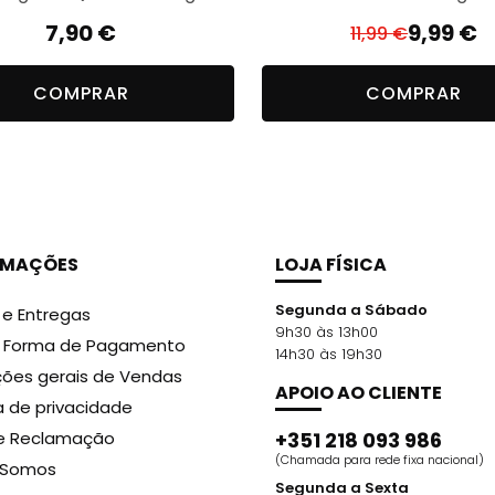
7,90
€
9,99
€
11,99
€
O
O
preço
preço
COMPRAR
COMPRAR
original
atual
era:
é:
11,99 €.
9,99 €.
RMAÇÕES
LOJA FÍSICA
Segunda a Sábado
 e Entregas
9h30 às 13h00
r Forma de Pagamento
14h30 às 19h30
ões gerais de Vendas
APOIO AO CLIENTE
ca de privacidade
de Reclamação
+351 218 093 986
(Chamada para rede fixa nacional)
Somos
Segunda a Sexta