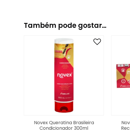
Glyceryl Stearate, D-Limonene, Hexyl Cinnamal, 
Também pode gostar…
Novex Queratina Brasileira
Nov
Condicionador 300ml
Rec