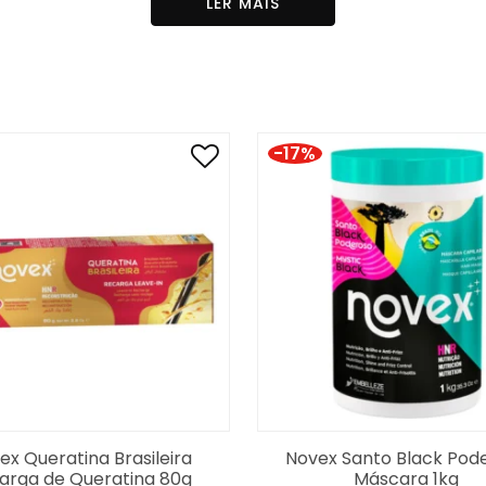
LER MAIS
Linalool, Butylphenyl Methylpropional, Citric Acid, Benzoi
-17%
ex Queratina Brasileira
Novex Santo Black Pod
arga de Queratina 80g
Máscara 1kg