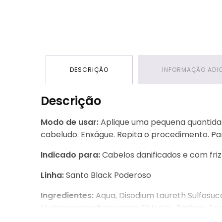
DESCRIÇÃO
INFORMAÇÃO ADI
Descrição
Modo de usar:
Aplique uma pequena quantida
cabeludo. Enxágue. Repita o procedimento. Para
Indicado para:
Cabelos danificados e com friz
Linha:
Santo Black Poderoso
Ingredientes:
Aqua, Disodium Laureth Sulfosuc
Hydroxypropyltrimonium Chloride, Parfum, Peg/
Phenoxyethanol, Polyquaternium-7, Coco Glucos