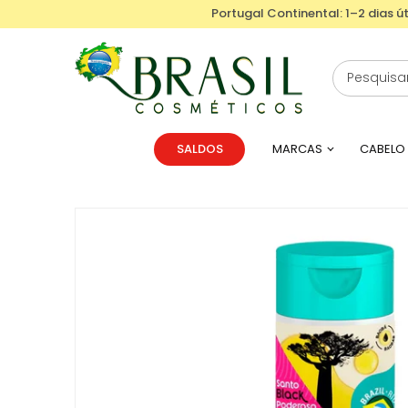
Portugal Continental: 1–2 dias út
SALDOS
MARCAS
CABELO