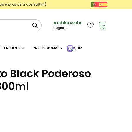
ços e prazos a consultar)
A minha conta
Registar
PERFUMES
PROFISSIONAL
QUIZ
o Black Poderoso
300ml