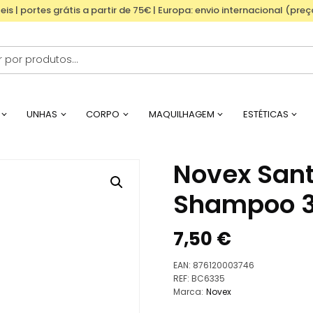
eis | portes grátis a partir de 75€ | Europa: envio internacional (pre
UNHAS
CORPO
MAQUILHAGEM
ESTÉTICAS
Novex Sant
Shampoo 
7,50
€
EAN:
876120003746
REF:
BC6335
Marca:
Novex