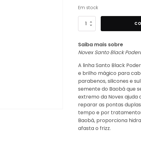
Em stock
Quantidade
CO
de
Novex
Saiba mais sobre
Santo
Novex Santo Black Poder
Black
Poderoso
A linha Santo Black Pode
Shampoo
e brilho mágico para cabe
300ml
parabenos, silicones e su
semente do Baobá que se 
extremo da Novex ajuda a
reparar as pontas duplas
tempo e por tratamentos
Baobá, proporciona hidra
afasta o frizz.