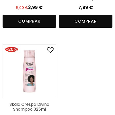
3,99
€
7,99
€
5,00
€
O
O
preço
preço
COMPRAR
COMPRAR
original
atual
era:
é:
5,00 €.
3,99 €.
-20%
Skala Crespo Divino
Shampoo 325ml