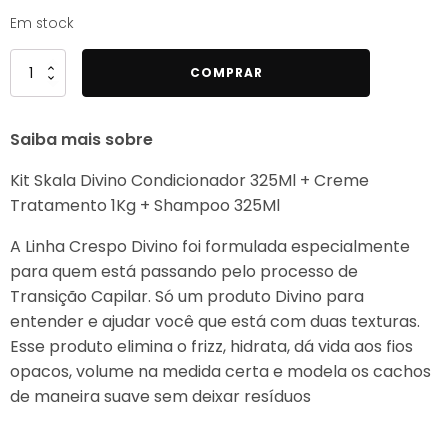
Em stock
Quantidade
COMPRAR
de
Kit
Saiba mais sobre
Skala
Divino
Kit Skala Divino Condicionador 325Ml + Creme
Condicionador
Tratamento 1Kg + Shampoo 325Ml
325ml
+
A Linha Crespo Divino foi formulada especialmente
Creme
para quem está passando pelo processo de
1Kg
Transição Capilar. Só um produto Divino para
2
entender e ajudar você que está com duas texturas.
in
Esse produto elimina o frizz, hidrata, dá vida aos fios
1+
opacos, volume na medida certa e modela os cachos
Shampoo
de maneira suave sem deixar resíduos
325ml