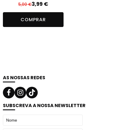
3,99
€
5,00
€
O
O
preço
preço
COMPRAR
original
atual
era:
é:
5,00 €.
3,99 €.
AS NOSSAS REDES
SUBSCREVA A NOSSA NEWSLETTER