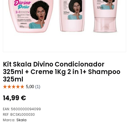
Kit Skala Divino Condicionador
325ml + Creme 1Kg 2 in 1+ Shampoo
325ml
14,99
€
EAN:
5600000094099
REF:
BCSKL000030
Marca:
Skala