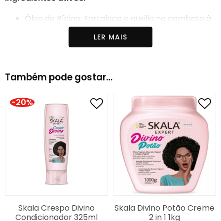
Óleo de Rícino: Fortalece e auxilia no combate à
queda por quebra dos fios;
LER MAIS
Óleo de Argan: Rico em ácidos graxos e Vitamina
E. Ultra reparação e brilho;
Queratina Vegetal: Ação divina umectante e
Também pode gostar…
hidratante, recupera e renova a estrutura
danificada dos fios;
-20%
Colágeno Vegetal: Rico em aminoácidos,
promove a hidratação, proteína vegetal.
Skala Crespo Divino
Skala Divino Potão Creme
Condicionador 325ml
2 in 1 1kg