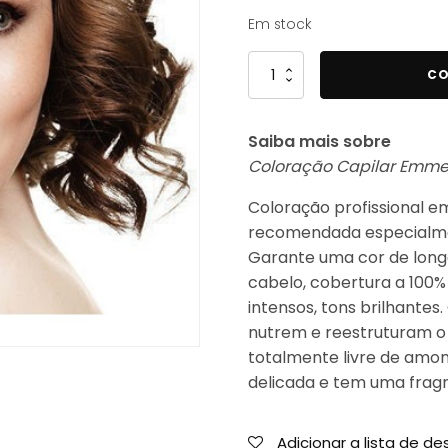
Em stock
Quantidade
CO
de
Coloração
Saiba mais sobre
Capilar
Coloração Capilar Emme
Sem
Amoníaco
Coloração profissional 
Zero35
recomendada especialmen
6/34
Garante uma cor de long
100
cabelo, cobertura a 100%
ml
intensos, tons brilhantes
nutrem e reestruturam o
totalmente livre de amon
delicada e tem uma fragr
Adicionar a lista de de