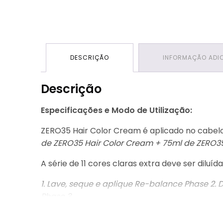
DESCRIÇÃO
INFORMAÇÃO ADI
Descrição
Especificações e Modo de Utilização:
ZERO35 Hair Color Cream é aplicado no cabelo 
de ZERO35 Hair Color Cream + 75ml de ZERO35
A série de 11 cores claras extra deve ser dil
1. Lave, seque e aplique Re-balance Phase 2.
Phase 3.
Usar sempre luvas apropriadas.