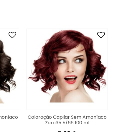
am de acordo com a cor do cabelo, tipo de
moníaco
Coloração Capilar Sem Amoníaco
Zero35 5/66 100 ml