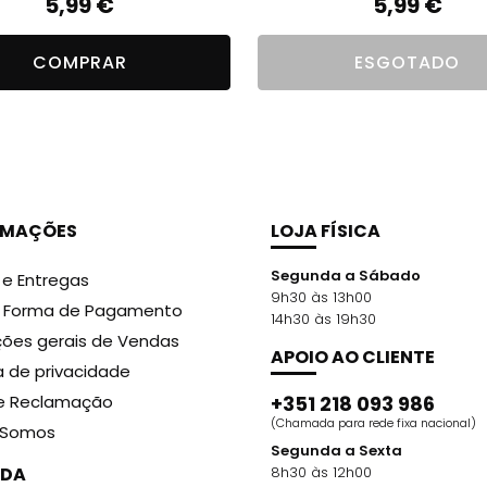
5,99
€
5,99
€
COMPRAR
ESGOTADO
RMAÇÕES
LOJA FÍSICA
Segunda a Sábado
 e Entregas
9h30 às 13h00
r Forma de Pagamento
14h30 às 19h30
ões gerais de Vendas
APOIO AO CLIENTE
ca de privacidade
de Reclamação
+351 218 093 986
(Chamada para rede fixa nacional)
Somos
Segunda a Sexta
DA
8h30 às 12h00