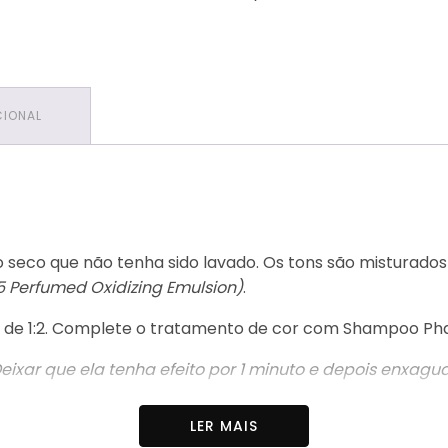
CIONAL
seco que não tenha sido lavado. Os tons são misturados 
 Perfumed Oxidizing Emulsion)
.
uída de 1:2. Complete o tratamento de cor com Shampoo Ph
 Deixar que ela tenha efeito por 1 minuto e depois enxa
LER MAIS