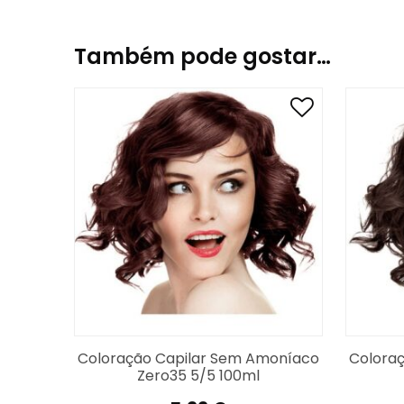
ATENÇÃO:
A cor mostrada na imagem é uma si
cabelo, processo e produtos utilizados.
Também pode gostar…
Coloração Capilar Sem Amoníaco
Colora
Zero35 5/5 100ml