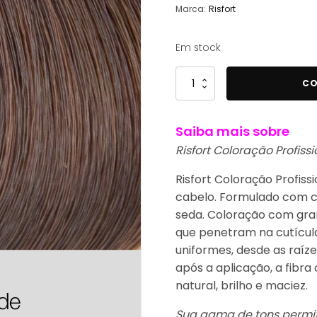
Marca:
Risfort
Em stock
Quantidade
CO
de
Risfort
Saiba mais sobre
Coloração
7.45
Risfort Coloração Profissi
Rubio
Risfort Coloração Profiss
cobre
cabelo. Formulado com c
caoba
seda. Coloração com gra
100ml
que penetram na cutícula
-
uniformes, desde as raíze
Profissional
após a aplicação, a fibr
natural, brilho e maciez.
Sua gama de tons permit