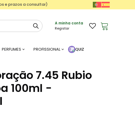
ços e prazos a consultar)
A minha conta
Registar
PERFUMES
PROFISSIONAL
QUIZ
oração 7.45 Rubio
a 100ml -
l