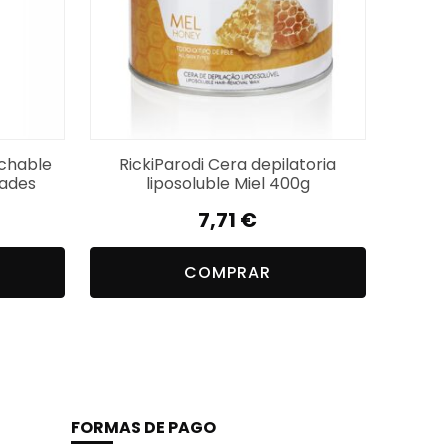
echable
RickiParodi Cera depilatoria
dades
liposoluble Miel 400g
7,71
€
COMPRAR
FORMAS DE PAGO