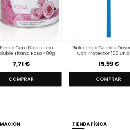
iParodi Cera Depilatoria
Rickiparodi Cuchilla Des
oluble Titanio Rosa 400g
Con Protector 100 Uni
7,71
€
15,99
€
COMPRAR
COMPRAR
RMACIÓN
TIENDA FÍSICA