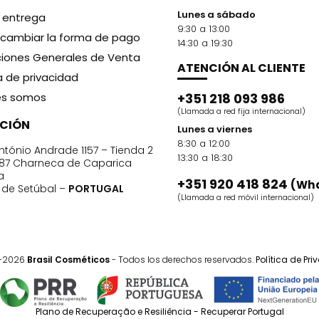
Lunes a sábado
y entrega
9:30 a 13:00
cambiar la forma de pago
14:30 a 19:30
iones Generales de Venta
ATENCIÓN AL CLIENTE
ca de privacidad
es somos
+351 218 093 986
(Llamada a red fija internacional)
CCIÓN
Lunes a viernes
8:30 a 12:00
ntónio Andrade 1157 – Tienda 2
13:30 a 18:30
87 Charneca de Caparica
a
+351 920 418 824
(Wh
o de Setúbal –
PORTUGAL
(Llamada a red móvil internacional)
1-2026
Brasil Cosméticos
- Todos los derechos reservados.
Política de Pr
Plano de Recuperação e Resiliência - Recuperar Portugal