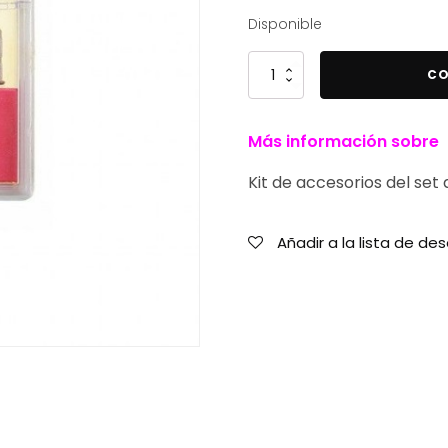
Disponible
Kit
CO
de
accesorios
Más información sobre
Rickiparodi
Set
Kit de accesorios del set
de
manicura
cantidad
Añadir a la lista de de