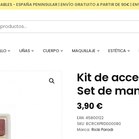
RABLES - ESPAÑA PENINSULAR | ENVÍO GRATUITO A PARTIR DE 90€ | 
LLO
UÑAS
CUERPO
MAQUILLAJE
ESTÉTICA
Kit de acce
Set de man
3,90
€
EAN:
45800122
SKU:
BCRCKPRD000080
Marca:
Ricki Parodi