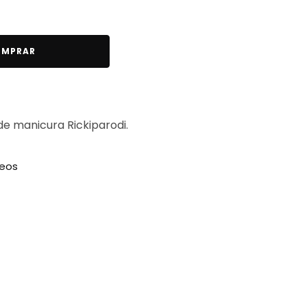
MPRAR
 de manicura Rickiparodi.
seos