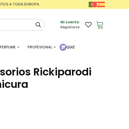
ENVÍOS A TODA EUROPA
Mi cuenta
Registrarse
PERFUME
PROFESIONAL
QUIZ
sorios Rickiparodi
icura