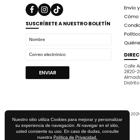
Envío 
Cómo 
SUSCRÍBETE A NUESTRO BOLETÍN
Condic
Políti
Quién
DIRE
Calle A
2820-2
Almad
Distrit
© 202
Nuestro sitio utiliza Cookies para mejorar y personalizar
su experiencia de navegación. Al navegar en el sitio,
usted consiente su uso. En caso de dudas, consulte
nuestra
Política de Privacidad.