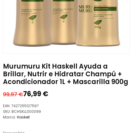
Murumuru Kit Haskell Ayuda a
Brillar, Nutrir e Hidratar Champú +
Acondicionador 1L + Mascarilla 900g
76,99
€
99,97
€
El
El
precio
precio
EAN:
7427255127567
original
actual
SKU:
BCHSKLL000099
Marca:
Haskell
era:
es:
99,97 €.
76,99 €.