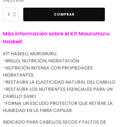
Disponible
Murumuru
COMPRAR
Kit
Haskell
Más información sobre el Kit Maurumuru
Ayuda
a
Haskell:
Brillar,
KIT HASKELL MURUMURU:
Nutrir
-BRILLO, NUTRICIÓN, HIDRATACIÓN
e
-NUTRICIÓN INTENSA CON PROPIEDADES
Hidratar
HIDRATANTES
Champú
+
-RESTAURA LA ELASTICIDAD NATURAL DEL CABELLO
Acondicionador
-RESTAURA LOS NUTRIENTES ESENCIALES PARA UN
1L
CABELLO SANO
+
-FORMA UN ESCUDO PROTECTOR QUE RETIENE LA
Mascarilla
HUMEDAD EN LA FIBRA CAPILAR.
900g
INDICADO PARA CABELLOS SECOS Y FALTOS DE
cantidad