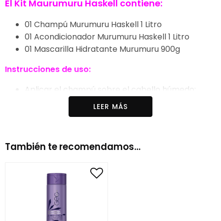
El Kit Maurumuru Haskell contiene:
01 Champú Murumuru Haskell 1 Litro
01 Acondicionador Murumuru Haskell 1 Litro
01 Mascarilla Hidratante Murumuru 900g
Instrucciones de uso:
Aplicar el champú sobre el cabello húmedo;
Masajear y aclarar;
LEER MÁS
Puede repetir el lavado para una limpieza más
profunda;
Después de lavarte el pelo con champú, retira el
También te recomendamos…
exceso de agua con una toalla;
Después de retirar todo el producto, utilice el
acondicionador según las instrucciones.