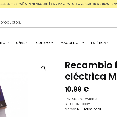
RABLES - ESPAÑA PENINSULAR | ENVÍO GRATUITO A PARTIR DE 90€ | 
LLO
UÑAS
CUERPO
MAQUILLAJE
ESTÉTICA
Recambio f
eléctrica M
10,99
€
EAN:
5600307240014
SKU:
BCMS0002
Marca:
MS Profissional