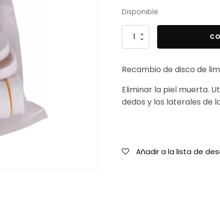
Disponible
Recambio
CO
fino
para
Recambio de disco de lim
lijadora
eléctrica
Eliminar la piel muerta. Ut
Ms
dedos y los laterales de lo
Professional
cantidad
Añadir a la lista de de