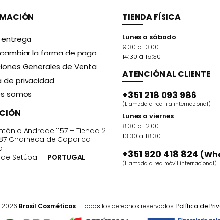
RMACIÓN
TIENDA FÍSICA
Lunes a sábado
y entrega
9:30 a 13:00
cambiar la forma de pago
14:30 a 19:30
iones Generales de Venta
ATENCIÓN AL CLIENTE
ca de privacidad
es somos
+351 218 093 986
(Llamada a red fija internacional)
CCIÓN
Lunes a viernes
8:30 a 12:00
ntónio Andrade 1157 – Tienda 2
13:30 a 18:30
87 Charneca de Caparica
a
+351 920 418 824
(Wh
o de Setúbal –
PORTUGAL
(Llamada a red móvil internacional)
1-2026
Brasil Cosméticos
- Todos los derechos reservados.
Política de Pr