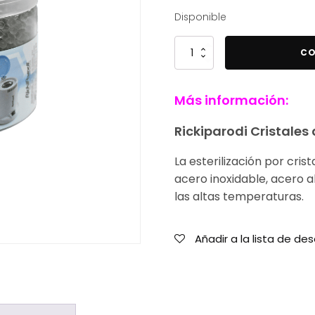
Disponible
Rickiparodi
CO
Cristales
de
Más información:
Cuarzo
Para
Rickiparodi Cristales
Esterilizador
500g
La esterilización por cri
cantidad
acero inoxidable, acero a
las altas temperaturas.
Añadir a la lista de de