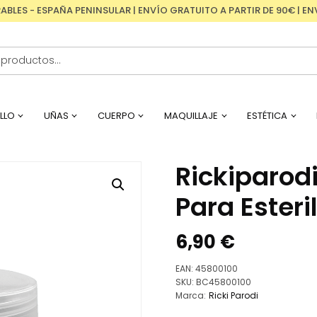
RABLES - ESPAÑA PENINSULAR | ENVÍO GRATUITO A PARTIR DE 90€ | 
LLO
UÑAS
CUERPO
MAQUILLAJE
ESTÉTICA
Rickiparodi
Para Esteri
6,90
€
EAN:
45800100
SKU:
BC45800100
Marca:
Ricki Parodi