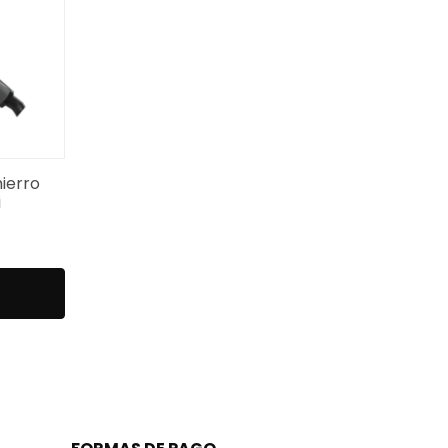
ierro
i