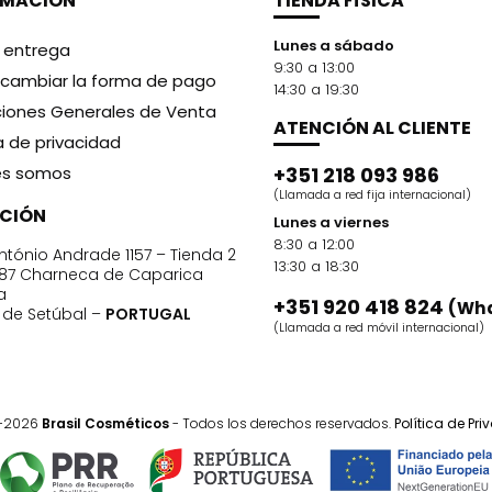
RMACIÓN
TIENDA FÍSICA
Lunes a sábado
y entrega
9:30 a 13:00
cambiar la forma de pago
14:30 a 19:30
iones Generales de Venta
ATENCIÓN AL CLIENTE
ca de privacidad
es somos
+351 218 093 986
(Llamada a red fija internacional)
CCIÓN
Lunes a viernes
8:30 a 12:00
ntónio Andrade 1157 – Tienda 2
13:30 a 18:30
87 Charneca de Caparica
a
+351 920 418 824
(Wh
o de Setúbal –
PORTUGAL
(Llamada a red móvil internacional)
1-2026
Brasil Cosméticos
- Todos los derechos reservados.
Política de Pr