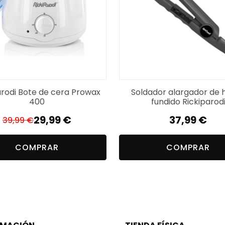
arodi Bote de cera Prowax
Soldador alargador de h
400
fundido Rickiparod
29,99
€
37,99
€
39,99
€
El
El
precio
precio
COMPRAR
COMPRAR
original
actual
era:
es:
39,99 €.
29,99 €.