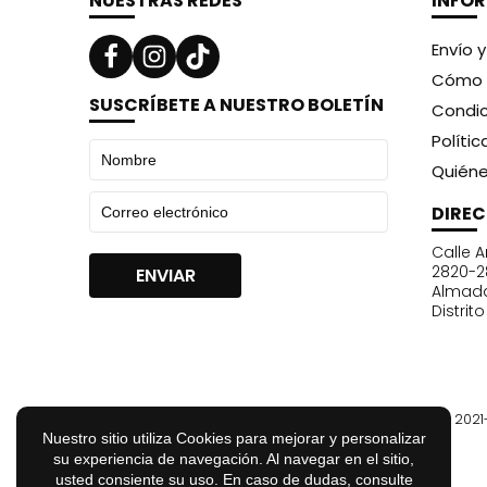
NUESTRAS REDES
INFO
Envío 
Cómo 
SUSCRÍBETE A NUESTRO BOLETÍN
Condic
Políti
Quién
DIRE
Calle A
2820-2
Almad
Distrit
© 202
Nuestro sitio utiliza Cookies para mejorar y personalizar
su experiencia de navegación. Al navegar en el sitio,
usted consiente su uso. En caso de dudas, consulte