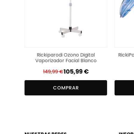
Rickiparodi Ozono Digital
RickiP
Vaporizador Facial Blanco
105,99
€
149,99
€
El
El
precio
precio
COMPRAR
original
actual
era:
es:
149,99 €.
105,99 €.