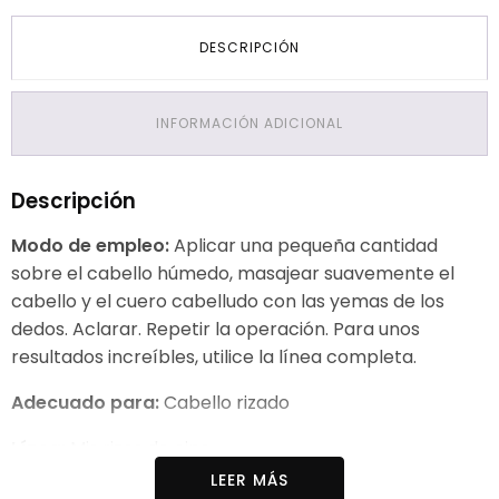
DESCRIPCIÓN
INFORMACIÓN ADICIONAL
Descripción
Modo de empleo:
Aplicar una pequeña cantidad
sobre el cabello húmedo, masajear suavemente el
cabello y el cuero cabelludo con las yemas de los
dedos. Aclarar. Repetir la operación. Para unos
resultados increíbles, utilice la línea completa.
Adecuado para:
Cabello rizado
Línea:
Mis rizos de cine
LEER MÁS
Ingredientes:
Aqua, Glicerina, Cocamidopropil