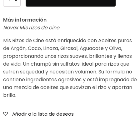
Champú
Rizos
Más información
de
Novex Mis rizos de cine
Cine
300ml
Mis Rizos de Cine está enriquecido con Aceites puros
cantidad
de Argán, Coco, Linaza, Girasol, Aguacate y Oliva,
proporcionando unos rizos suaves, brillantes y llenos
de vida. Un champú sin sulfatos, ideal para rizos que
sufren sequedad y necesitan volumen. Su fórmula no
contiene ingredientes agresivos y está impregnada de
una mezcla de aceites que suavizan el rizo y aportan
brillo.
Añadir a la lista de deseos