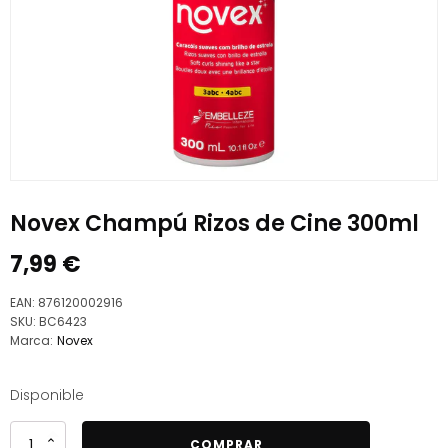
Novex Champú Rizos de Cine 300ml
7,99
€
EAN:
876120002916
SKU:
BC6423
Marca:
Novex
Disponible
Novex
COMPRAR