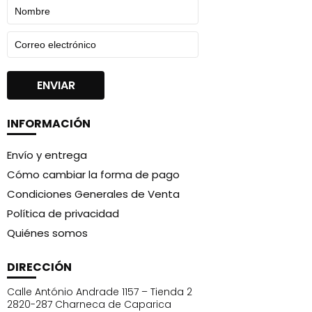
cloruro de hidroxilpropiltrimonio guar***, parfum,
metilisotiazolinona, fenoxietanol, etilhexilglicerina.
***Origen natural
* Origen biológico
INFORMACIÓN
Envío y entrega
Cómo cambiar la forma de pago
Condiciones Generales de Venta
Política de privacidad
Quiénes somos
DIRECCIÓN
Calle António Andrade 1157 – Tienda 2
2820-287 Charneca de Caparica