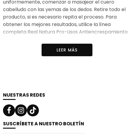
uniformemente, comenzar a masajear el cuero
cabelludo con las yemas de los dedos. Retire todo el
producto, si es necesario repita el proceso. Para
obtener los mejores resultados, utilice la línea
completa Real Natura Pro-Lisos Antiencrespamiento
Función principal:
combatir el encrespamiento
LEER MÁS
Adecuado para
Cabello liso
Línea:
Pro-Lisos Anti Frizz
Ingredientes:
Agua, lauril sulfato sódico, lauril glucósido***,
cocamidopropil betaína***, lauroil sarcosinato sódico,
NUESTRAS REDES
cocamida DEA, laureth-4, aceite de nuez de argania
spinosa*, hidrolizado de seda***,
maltodextrina,glicerina***, polyquaternium-7, dioleato
de metilglucósido PEG-120, diestearato de glicol, ácido
SUSCRÍBETE A NUESTRO BOLETÍN
cítrico***, diestearato de PEG-150, policuaternio-10,