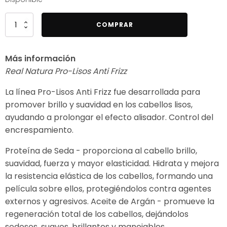
Real
COMPRAR
Natura
-
Más información
Pro-
Real Natura Pro-Lisos Anti Frizz
Lisos
Champú
La línea Pro-Lisos Anti Frizz fue desarrollada para
antiencrespamiento
promover brillo y suavidad en los cabellos lisos,
sin
ayudando a prolongar el efecto alisador. Control del
sal
encrespamiento.
de
Argán
Proteína de Seda - proporciona al cabello brillo,
500ml
suavidad, fuerza y mayor elasticidad. Hidrata y mejora
cantidad
la resistencia elástica de los cabellos, formando una
película sobre ellos, protegiéndolos contra agentes
externos y agresivos. Aceite de Argán - promueve la
regeneración total de los cabellos, dejándolos
sedosos, suaves, brillantes y manejables.