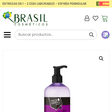
ENTREGAS EN 1 - 2 DÍAS LABORABLES - ESPAÑA PENINSULAR