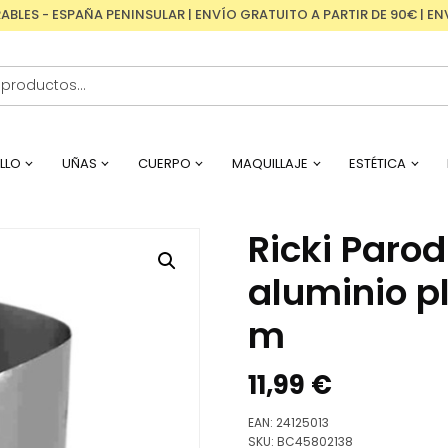
RABLES - ESPAÑA PENINSULAR | ENVÍO GRATUITO A PARTIR DE 90€ | 
LLO
UÑAS
CUERPO
MAQUILLAJE
ESTÉTICA
Ricki Parod
aluminio p
m
11,99
€
EAN:
24125013
SKU:
BC45802138