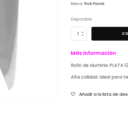
Marca:
Ricki Parodi
Disponible
Ricki
CO
Parodi
Rollo
Más información
de
pelo
Rollo de aluminio PLATA 
de
aluminio
Alta calidad. Ideal para t
plateado
12
Añadir a la lista de de
cm
-
50
m
cantidad