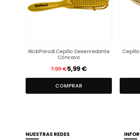
RickiParodi Cepillo Desenredante
Cepill
Cóncavo
5,99
€
7,99
€
El
El
precio
precio
COMPRAR
original
actual
era:
es:
7,99 €.
5,99 €.
NUESTRAS REDES
INFO