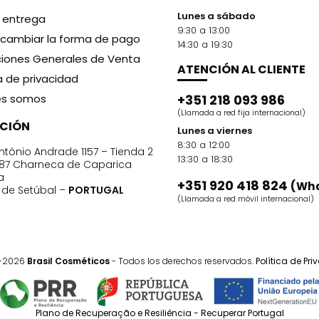
Lunes a sábado
y entrega
9:30 a 13:00
cambiar la forma de pago
14:30 a 19:30
iones Generales de Venta
ATENCIÓN AL CLIENTE
ca de privacidad
es somos
+351 218 093 986
(Llamada a red fija internacional)
CCIÓN
Lunes a viernes
8:30 a 12:00
ntónio Andrade 1157 – Tienda 2
13:30 a 18:30
87 Charneca de Caparica
a
+351 920 418 824
(Wh
o de Setúbal –
PORTUGAL
(Llamada a red móvil internacional)
1-2026
Brasil Cosméticos
- Todos los derechos reservados.
Política de Pr
Plano de Recuperação e Resiliência - Recuperar Portugal