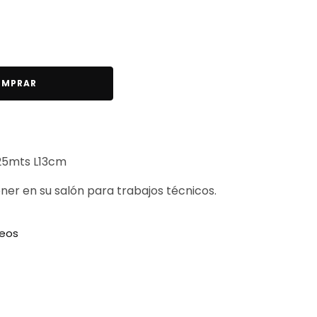
MPRAR
125mts L13cm
ener en su salón para trabajos técnicos.
seos