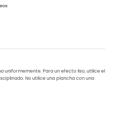
seos
a uniformemente. Para un efecto liso, utilice el
isciplinado. No utilice una plancha con una
Cloruro de Amonio, Dimeticona, Carbómero,