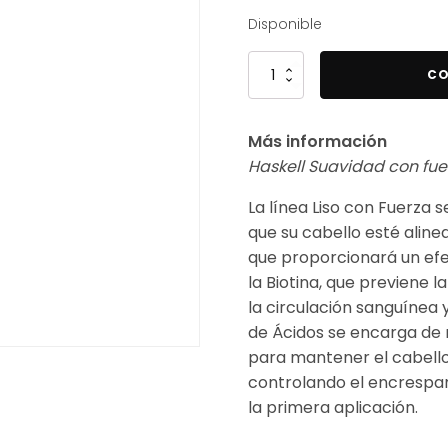
Disponible
Haskell
CO
Finalizador
Suave
Más información
con
Haskell Suavidad con fue
Fuerza
150ml
La línea Liso con Fuerza
cantidad
que su cabello esté aline
que proporcionará un efec
la Biotina, que previene l
la circulación sanguínea 
de Ácidos se encarga de r
para mantener el cabello 
controlando el encrespam
la primera aplicación.