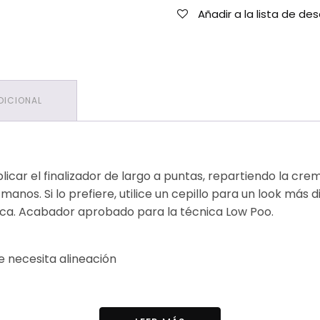
Añadir a la lista de de
DICIONAL
icar el finalizador de largo a puntas, repartiendo la crem
nos. Si lo prefiere, utilice un cepillo para un look más d
ica. Acabador aprobado para la técnica Low Poo.
e necesita alineación
Laureth, Cocamida DEA, Cocamidopropil Betaína, Parfum, 