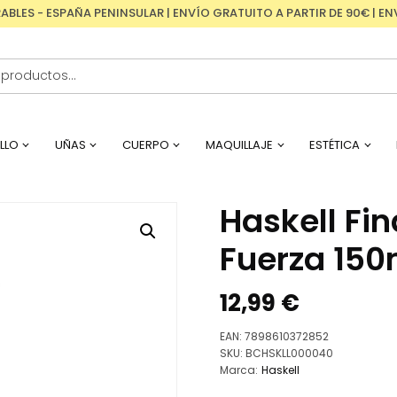
RABLES - ESPAÑA PENINSULAR | ENVÍO GRATUITO A PARTIR DE 90€ | 
LLO
UÑAS
CUERPO
MAQUILLAJE
ESTÉTICA
Haskell Fi
Fuerza 150
12,99
€
EAN:
7898610372852
SKU:
BCHSKLL000040
Marca:
Haskell