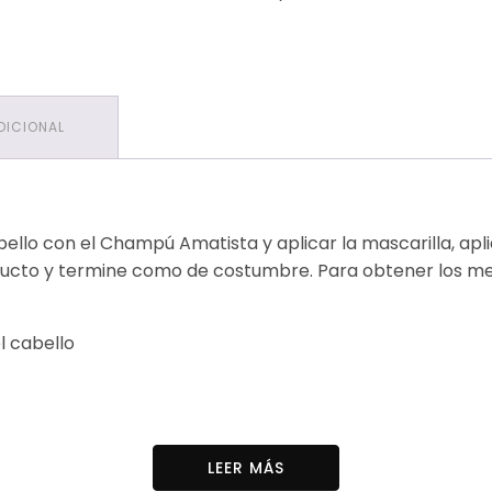
DICIONAL
ello con el Champú Amatista y aplicar la mascarilla, apl
ducto y termine como de costumbre. Para obtener los mejo
l cabello
dio, cocamida DEA, C betaína, glicina-26, parfum, cloruro 
LEER MÁS
distearato, cocoamfoacetato de sodio, carbómero, divinil