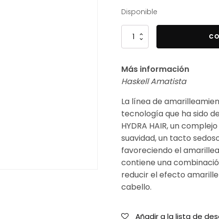
Disponible
Haskell
CO
Acondicionador
Amatista
Más información
300ml
Haskell Amatista
cantidad
La línea de amarilleamie
tecnología que ha sido de
HYDRA HAIR, un complejo
suavidad, un tacto sedoso,
favoreciendo el amarillea
contiene una combinació
reducir el efecto amarill
cabello.
Añadir a la lista de de