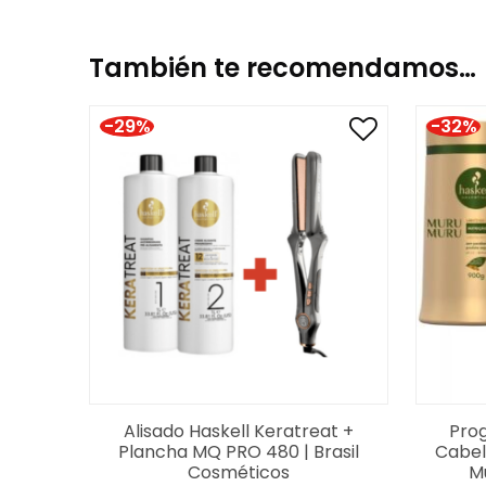
sódico, EDTA disódico, diestearato de peg-150, 
bicoide, D-limoneno, peg-90m, cloruro de cetrim
pareth-3, c12-13 pareth-23 imidazolidinil urea, 
También te recomendamos…
estaño, cloruro de magnesio, acetilcisteína, ác
-29%
-32%
Alisado Haskell Keratreat +
Prog
Plancha MQ PRO 480 | Brasil
Cabel
Cosméticos
M