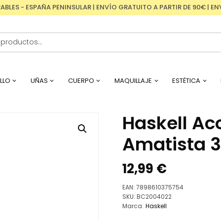
RABLES - ESPAÑA PENINSULAR | ENVÍO GRATUITO A PARTIR DE 90€ | 
LLO
UÑAS
CUERPO
MAQUILLAJE
ESTÉTICA
Haskell Ac
Amatista 
12,99
€
EAN:
7898610375754
SKU:
BC2004022
Marca:
Haskell