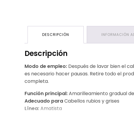
DESCRIPCIÓN
INFORMACIÓN A
Descripción
Modo de empleo:
Después de lavar bien el cab
es necesario hacer pausas. Retire todo el pro
completa.
Función principal:
Amarilleamiento gradual de
Adecuado para
Cabellos rubios y grises
Línea:
Amatista
Ingredientes:
Aqua (agua), lauril sulfato de so
hidroxipropiltrimonio, amodimeticona, glicol 