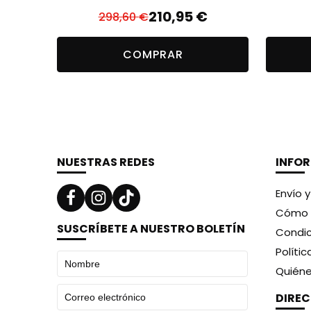
210,95
€
298,60
€
El
El
precio
precio
COMPRAR
original
actual
era:
es:
298,60 €.
210,95 €.
NUESTRAS REDES
INFO
Envío 
Cómo 
SUSCRÍBETE A NUESTRO BOLETÍN
Condic
Políti
Quién
DIRE