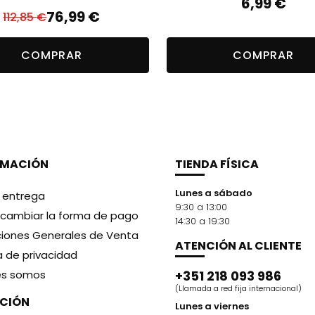
6,99
€
76,99
€
112,85
€
El
El
precio
precio
COMPRAR
COMPRAR
original
actual
era:
es:
112,85 €.
76,99 €.
RMACIÓN
TIENDA FÍSICA
Lunes a sábado
y entrega
9:30 a 13:00
cambiar la forma de pago
14:30 a 19:30
iones Generales de Venta
ATENCIÓN AL CLIENTE
ca de privacidad
es somos
+351 218 093 986
(Llamada a red fija internacional)
CCIÓN
Lunes a viernes