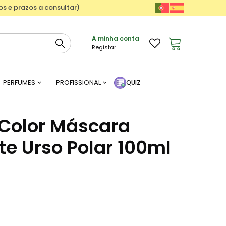
ços e prazos a consultar)
A minha conta
Registar
PERFUMES
PROFISSIONAL
QUIZ
Color Máscara
e Urso Polar 100ml