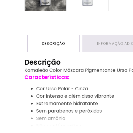
DESCRIÇÃO
INFORMAÇÃO ADI
Descrição
Kamaleão Color Máscara Pigmentante Urso Po
Características:
Cor Urso Polar - Cinza
Cor intensa e além disso vibrante
Extremamente hidratante
Sem parabenos e peróxidos
Sem amônia
Não contém anilina