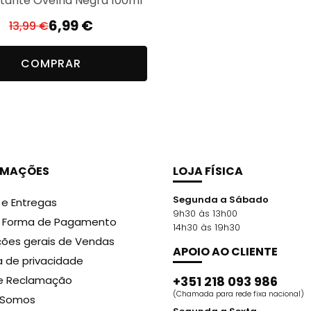
tante Ovelha Negra 100ml
6,99
€
13,99
€
O
O
gido;
preço
preço
COMPRAR
original
atual
ão do produto no cabelo inteiro.
era:
é:
13,99 €.
6,99 €.
ide, sorbitol, propylene glycol, cetyl palmitate, cyclome
sothiazolinone, methylchloroisothiazolinone. Pode conter:
RMAÇÕES
LOJA FÍSICA
Segunda a Sábado
 e Entregas
9h30 às 13h00
r Forma de Pagamento
14h30 às 19h30
ões gerais de Vendas
APOIO AO CLIENTE
ca de privacidade
de Reclamação
+351 218 093 986
(Chamada para rede fixa nacional)
Somos