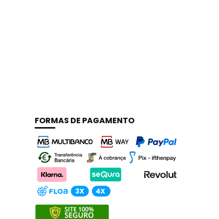
ticone, parfum, mica, titanium dioxide, bht,
 16255, 42090, 60730, 74160, 75100, 77266.
FORMAS DE PAGAMENTO