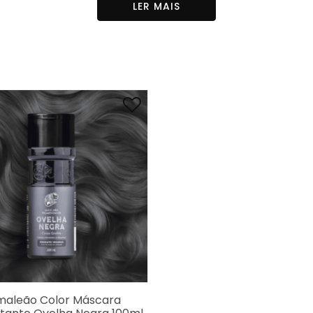
es para assim obter novos tons
LER MAIS
ção varia de acordo com o cabelo e a manutenção)
 cabelo e siga todo o procedimento do modo de uso.
o, deixe agir por 20 minutos, lave em seguida e aguarde 2
.
então, a
Máscara Pigmentante Urso Polar
e deixe agir d
xágue somente com água até remover todo o excesso.
Urso Polar
seu cabelo precisa estar em uma base entre 11 
etirado no banho pois há risco de manchar a pele.
sultado pode variar dependendo da base aplicada e do m
maleão Color Máscara