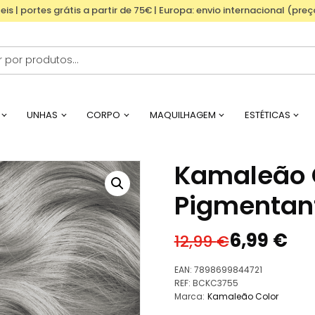
eis | portes grátis a partir de 75€ | Europa: envio internacional (pre
UNHAS
CORPO
MAQUILHAGEM
ESTÉTICAS
Kamaleão 
Pigmentant
6,99
€
12,99
€
O
O
preço
preço
EAN:
7898699844721
original
atual
REF:
BCKC3755
Marca:
Kamaleão Color
era:
é: