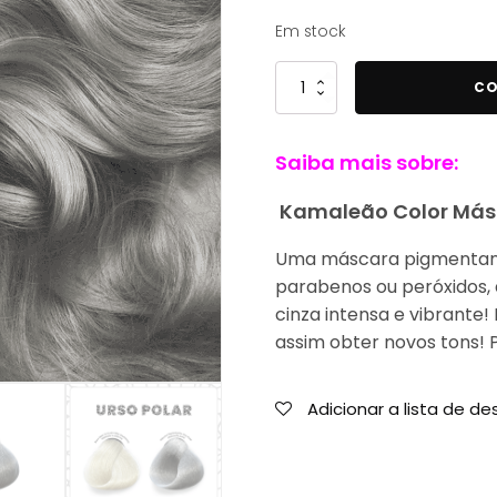
12,99 €.
6,99 €.
Em stock
Quantidade
CO
de
Kamaleão
Saiba mais sobre:
Color
Máscara
Kamaleão Color Másc
Pigmentante
Urso
Uma máscara pigmentan
Polar
parabenos ou peróxidos,
100ml
cinza intensa e vibrante
assim obter novos tons! P
Adicionar a lista de de