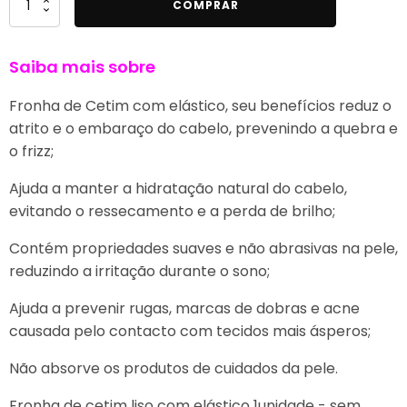
Quantidade
COMPRAR
de
Fronha
Saiba mais sobre
De
Cetim
Fronha de Cetim com elástico, seu benefícios reduz o
com
atrito e o embaraço do cabelo, prevenindo a quebra e
Elástico
o frizz;
Liso
Branca
Ajuda a manter a hidratação natural do cabelo,
1und
evitando o ressecamento e a perda de brilho;
Contém propriedades suaves e não abrasivas na pele,
reduzindo a irritação durante o sono;
Ajuda a prevenir rugas, marcas de dobras e acne
causada pelo contacto com tecidos mais ásperos;
Não absorve os produtos de cuidados da pele.
Fronha de cetim liso com elástico 1unidade - sem