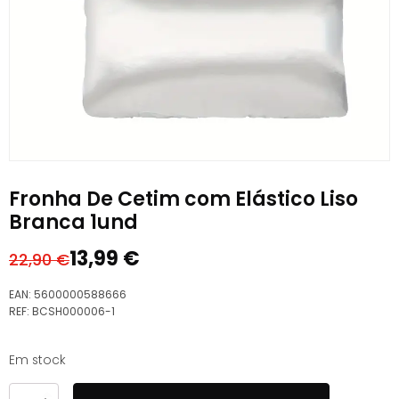
Fronha De Cetim com Elástico Liso
Branca 1und
13,99
€
22,90
€
O
O
preço
preço
EAN:
5600000588666
original
atual
REF:
BCSH000006-1
era:
é:
22,90 €.
13,99 €.
Em stock