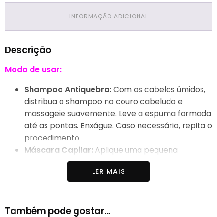
INFORMAÇÃO ADICIONAL
Descrição
Modo de usar:
Shampoo Antiquebra:
Com os cabelos úmidos,
distribua o shampoo no couro cabeludo e
massageie suavemente. Leve a espuma formada
até as pontas. Enxágue. Caso necessário, repita o
procedimento.
Máscara Capilar:
​Aplique uma pequena
quantidade nos fios limpos e úmidos. Distribua
LER MAIS
uniformemente em todo comprimento e pontas.
Deixe agir por 2 minutos e enxágue bem. Use
semanalmente.
Também pode gostar…
Óleo Capilar:
​Aplique uma pequena quantidade