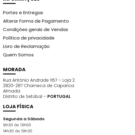
Sódico / Hidratante | L-Arginine/ Arginina / Auxilia na
Portes e Entregas
prevenção da queda capilar e diminui a porosidade
Alterar Forma de Pagamento
dos fios | Cetrimonium Chloride/ Cloreto de
Cetrimônio / Agente de condicionamento | Citric Acid
Condições gerais de Vendas
/Ácido Cítrico / Regulador de pH | Lactic Acid/Ácido
Política de privacidade
Lático / Regulador de pH | Sodium Benzoate,
Livro de Reclamação
Potassium Sorbate / Benzoato de Sódio, Sorbato de
Quem Somos
Potássio / Blend conservante | Fragrance/Parfum,
Hexyl Cinamal, Geraniol, Benzyl Salicylate, d-Limonene,
MORADA
Linalool / Fragrância e alergênicos.
Rua António Andrade 1157 – Loja 2
2820-287 Charneca de Caparica
Óleo Capilar:
Hydrogenated Farnesene | Psidium
Almada
Guajava Seed Oil | Coco-Caprylate | Caprylic/Capric
Distrito de Setúbal –
PORTUGAL
Triglyceride | Brassica Napus (Canola) Oil,
LOJA FÍSICA
Behenyl/Stearyl Aminopropanediol Esters |
Cyclopentasiloxane, Cetearyl Dimethicone, Vinyl
Segunda a Sábado
Dimethicone Crosspolymer | Tocopherol |
9h30 às 13h00
14h30 às 19h30
Fragrance/Parfum / Fragrância, Citral, Geraniol,