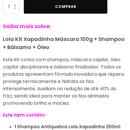
Quantidade
COMPRAR
de
Lola
Saiba mais sobre:
Kit
Xapadinha
Lola Kit Xapadinha Máscara 100g + Shampoo
Máscara
+ Bálsamo + Óleo
100g
+
Este kit conta com shampoo, máscara capilar, óleo
Shampoo
capilar disciplinante e bálsamo finalizador. Todos os
+
produtos apresentam fórmula inovadora que repara,
Bálsamo
protege termicamente e hidrata os fios
+
intensamente. Auxiliam na redução de até 40% do
Óleo
frizz, sendo ideal para manter os fios alinhados
promovendo brilho e maciez.
Este item contém:
1 Shampoo Antiquebra Lola Xapadinha 250ml: