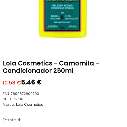
Lola Cosmetics - Camomila -
Condicionador 250ml
5,46
€
10,58
€
O
O
preço
preço
EAN:
7899572809790
original
atual
REF:
BC9108
Marca:
Lola Cosmetics
era:
é:
10,58 €.
5,46 €.
Em stock