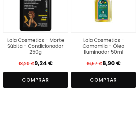
Lola Cosmetics - Morte
Lola Cosmetics -
Súbita - Condicionador
Camomila - Óleo
250g
Iluminador 50ml
9,24
€
8,90
€
13,20
€
16,67
€
O
O
O
O
preço
preço
preço
preço
COMPRAR
COMPRAR
original
atual
original
atual
era:
é:
era:
é:
13,20 €.
9,24 €.
16,67 €.
8,90 €.