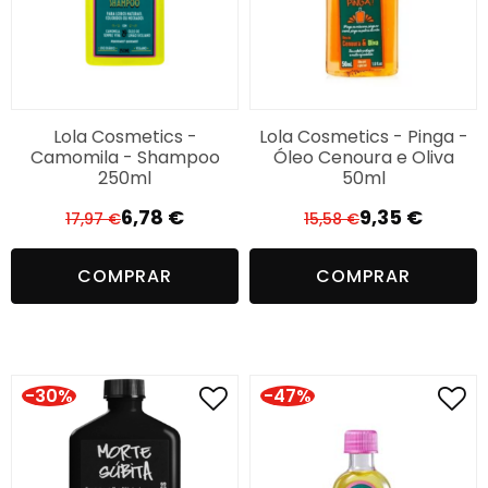
Lola Cosmetics -
Lola Cosmetics - Pinga -
Camomila - Shampoo
Óleo Cenoura e Oliva
250ml
50ml
6,78
€
9,35
€
17,97
€
15,58
€
O
O
O
O
preço
preço
preço
preço
COMPRAR
COMPRAR
original
atual
original
atual
era:
é:
era:
é:
17,97 €.
6,78 €.
15,58 €.
9,35 €.
-30%
-47%