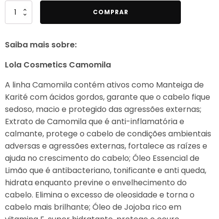
Quantidade
COMPRAR
de
Lola
Saiba mais sobre:
Cosmetics
-
Lola Cosmetics Camomila
Camomila
-
A linha Camomila contém ativos como Manteiga de
Condicionador
Karité com ácidos gordos, garante que o cabelo fique
250ml
sedoso, macio e protegido das agressões externas;
Extrato de Camomila que é anti-inflamatória e
calmante, protege o cabelo de condições ambientais
adversas e agressões externas, fortalece as raízes e
ajuda no crescimento do cabelo; Óleo Essencial de
Limão que é antibacteriano, tonificante e anti queda,
hidrata enquanto previne o envelhecimento do
cabelo. Elimina o excesso de oleosidade e torna o
cabelo mais brilhante; Óleo de Jojoba rico em