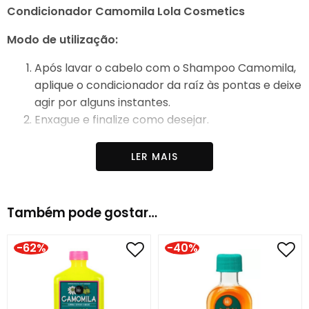
Condicionador Camomila Lola Cosmetics
Modo de utilização:
Após lavar o cabelo com o Shampoo Camomila,
aplique o condicionador da raíz às pontas e deixe
agir por alguns instantes.
Enxague e finalize como desejar.
Indicado para:
Cabelos loiros.
LER MAIS
Linha:
Camomila
Também pode gostar…
-62%
-40%