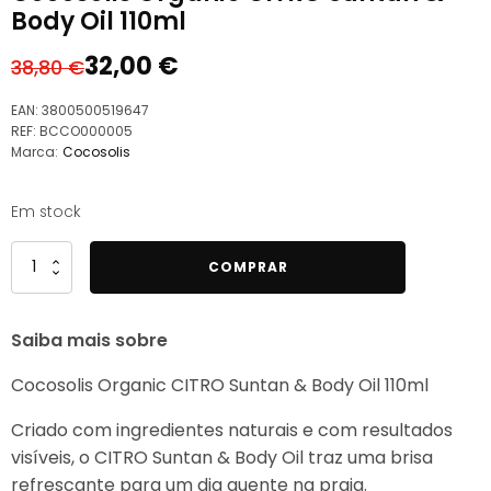
Body Oil 110ml
32,00
€
38,80
€
O
O
preço
preço
EAN:
3800500519647
original
atual
REF:
BCCO000005
Marca:
Cocosolis
era:
é:
38,80 €.
32,00 €.
Em stock
Quantidade
COMPRAR
de
Cocosolis
Saiba mais sobre
Organic
CITRO
Cocosolis Organic CITRO Suntan & Body Oil 110ml
Suntan
&
Criado com ingredientes naturais e com resultados
Body
visíveis, o CITRO Suntan & Body Oil traz uma brisa
Oil
refrescante para um dia quente na praia.