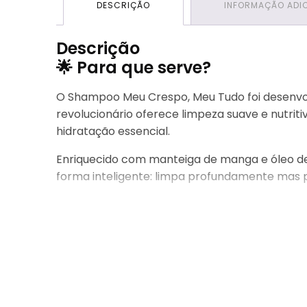
DESCRIÇÃO
INFORMAÇÃO ADI
Descrição
🌟 Para que serve?
O Shampoo Meu Crespo, Meu Tudo foi desenvol
revolucionário oferece limpeza suave e nutri
hidratação essencial.
Enriquecido com manteiga de manga e óleo de p
forma inteligente: limpa profundamente mas p
💫 O que você vai sentir?
Durante a lavagem, você sentirá uma espuma 
pequi trabalham desde a lavagem, deixando s
completamente diferente que celebra a belez
🎯 Como usar para crespos s