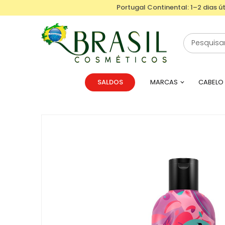
Portugal Continental: 1–2 dias út
SALDOS
MARCAS
CABELO