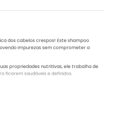
nica dos cabelos crespos! Este shampoo
, removendo impurezas sem comprometer a
uas propriedades nutritivas, ele trabalha de
a ficarem saudáveis e definidos.
crespos. A manteiga de manga e o óleo de
efinição ao mesmo tempo. É uma experiência