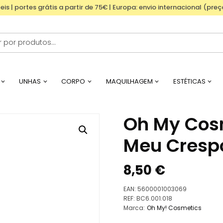
eis | portes grátis a partir de 75€ | Europa: envio internacional (pre
UNHAS
CORPO
MAQUILHAGEM
ESTÉTICAS
Oh My Cos
Meu Cresp
8,50
€
EAN:
5600001003069
REF:
BC6.001.018
Marca:
Oh My! Cosmetics