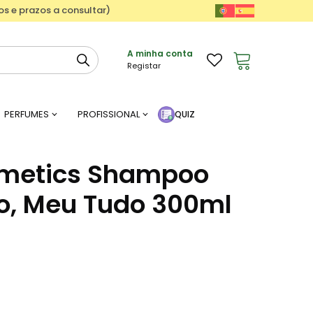
ços e prazos a consultar)
A minha conta
Registar
PERFUMES
PROFISSIONAL
QUIZ
metics Shampoo
o, Meu Tudo 300ml