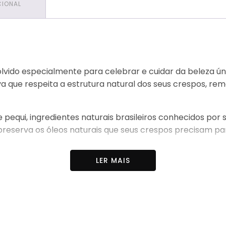
CIONAL
vido especialmente para celebrar e cuidar da beleza ú
tiva que respeita a estrutura natural dos seus crespos
equi, ingredientes naturais brasileiros conhecidos por s
reserva os óleos naturais que seus crespos precisam par
LER MAIS
cremosa e rica que limpa suavemente sem agredir seus 
eus cabelos com uma sensação de limpeza, nutrição e d
a dos seus crespos!
audáveis?