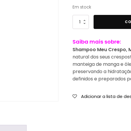
Em stock
Quantidade
CO
de
Oh
Saiba mais sobre:
My
Cosmetics
Shampoo Meu Crespo, 
Shampoo
natural dos seus crespo
Meu
manteiga de manga e óle
Crespo,
preservando a hidratação
Meu
definidos e preparados 
Tudo
300ml
Adicionar a lista de de