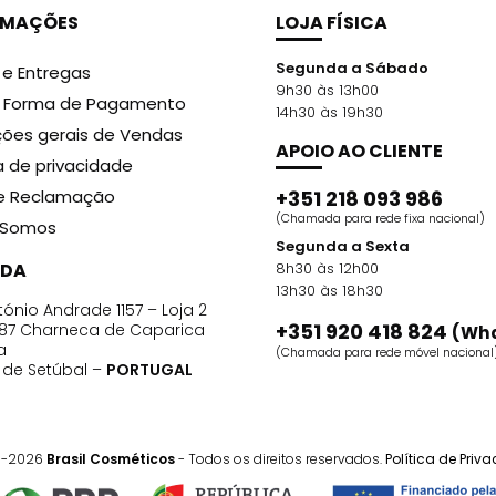
RMAÇÕES
LOJA FÍSICA
ue o shampoo no couro cabeludo e massageie suavemen
naturalmente pelo comprimento dos crespos. Enxágue co
Segunda a Sábado
 e Entregas
9h30 às 13h00
r Forma de Pagamento
14h30 às 19h30
ões gerais de Vendas
APOIO AO CLIENTE
ca de privacidade
 natural
de Reclamação
+351 218 093 986
(Chamada para rede fixa nacional)
Somos
Segunda a Sexta
DA
8h30 às 12h00
13h30 às 18h30
ónio Andrade 1157 – Loja 2
+351 920 418 824
87 Charneca de Caparica
(Wh
completo
a
(Chamada para rede móvel nacional
o de Setúbal –
PORTUGAL
1-2026
Brasil Cosméticos
- Todos os direitos reservados.
Política de Priv
nidos com fortalecimento desde a primeira lavagem! É o i