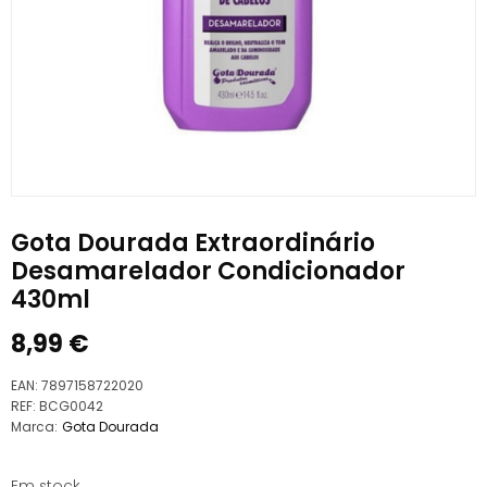
Gota Dourada Extraordinário
Desamarelador Condicionador
430ml
8,99
€
EAN:
7897158722020
REF:
BCG0042
Marca:
Gota Dourada
Em stock