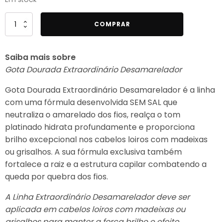
Quantidade
COMPRAR
de
Gota
Saiba mais sobre
Dourada
Gota Dourada Extraordinário Desamarelador
Extraordinário
Desamarelador
Gota Dourada Extraordinário Desamarelador é a linha
Condicionador
com uma fórmula desenvolvida SEM SAL que
430ml
neutraliza o amarelado dos fios, realça o tom
platinado hidrata profundamente e proporciona
brilho excepcional nos cabelos loiros com madeixas
ou grisalhos. A sua fórmula exclusiva também
fortalece a raiz e a estrutura capilar combatendo a
queda por quebra dos fios.
A Linha Extraordinário Desamarelador deve ser
aplicada em cabelos loiros com madeixas ou
grisalhos para manter a força brilho e efeito