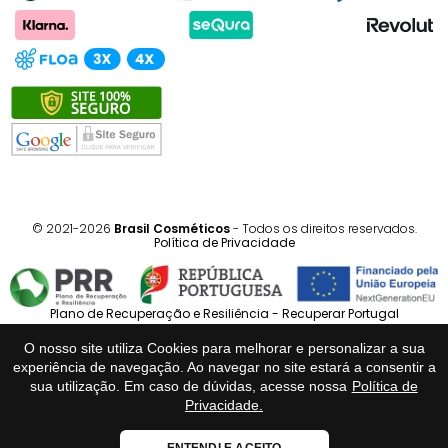
com uma toalha. Aplique a Máscara Força com
Pimenta mecha a mecha, massajando suavemente
desde o comprimento até às pontas. Deixe actuar por
alguns minutos, permitindo que os ingredientes
activos penetrem profundamente na fibra capilar.
Enxágue abundantemente até remover todo o
produto. Para um tratamento intensivo e resultados
optimizados, utilize regularmente, conforme a
necessidade do seu cabelo.
© 2021-2026
Brasil Cosméticos
- Todos os direitos reservados.
Política de Privacidade
Resultados Esperados
Com a utilização regular da Máscara Força com
Plano de Recuperação e Resiliência - Recuperar Portugal
Pimenta, poderá esperar uma transformação notável
no seu cabelo. Observará um crescimento capilar
O nosso site utiliza Cookies para melhorar e personalizar a sua
Português
Español
experiência de navegação. Ao navegar no site estará a consentir a
acelerado, com fios mais fortes e resistentes à
sua utilização. Em caso de dúvidas, acesse nossa
Política de
quebra. O seu cabelo adquirirá uma hidratação
Privacidade.
profunda e duradoura, resultando num toque suave e
Loja Fiável
sedoso. O brilho e a vitalidade serão restaurados,
ENTENDI E ACEITO