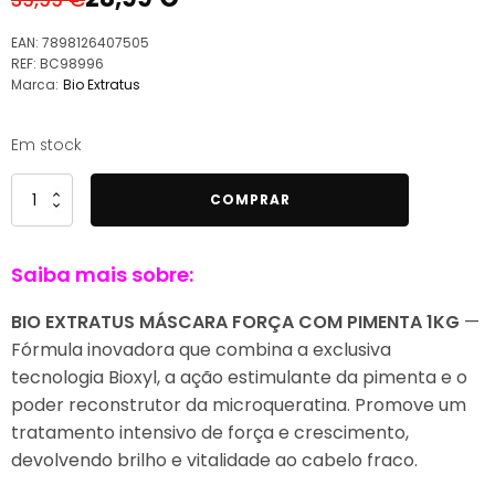
O
O
preço
preço
EAN:
7898126407505
original
atual
REF:
BC98996
Marca:
Bio Extratus
era:
é:
39,99 €.
28,99 €.
Em stock
Quantidade
COMPRAR
de
Bio
Saiba mais sobre:
Extratus
Máscara
BIO EXTRATUS MÁSCARA FORÇA COM PIMENTA 1KG
—
Força
Fórmula inovadora que combina a exclusiva
com
tecnologia Bioxyl, a ação estimulante da pimenta e o
Pimenta
poder reconstrutor da microqueratina. Promove um
1Kg
tratamento intensivo de força e crescimento,
devolvendo brilho e vitalidade ao cabelo fraco.