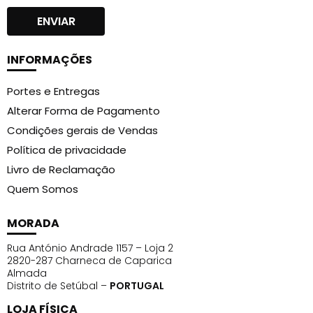
atingir a unha natural. Embeba um algodão com o
removedor de verniz gel andreia e aplique na unha e
envolva na prata por 8 a 10 minutos. Remova o gel
excedente da unha com auxilio de um empurra
INFORMAÇÕES
cutículas, sem danificar a unha natural.
Portes e Entregas
Alterar Forma de Pagamento
Condições gerais de Vendas
Política de privacidade
Livro de Reclamação
Quem Somos
MORADA
Rua António Andrade 1157 – Loja 2
2820-287 Charneca de Caparica
Almada
Distrito de Setúbal –
PORTUGAL
LOJA FÍSICA