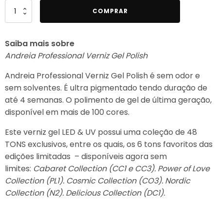
Quantidade
COMPRAR
de
Andreia
Saiba mais sobre
Professional
Andreia Professional Verniz Gel Polish
Verniz
Gel
Andreia Professional Verniz Gel Polish é sem odor e
Polish
sem solventes. É ultra pigmentado tendo duração de
294
até 4 semanas. O polimento de gel de última geração,
disponível em mais de 100 cores.
Este verniz gel LED & UV possui uma coleção de 48
TONS exclusivos, entre os quais, os 6 tons favoritos das
edições limitadas – disponíveis agora sem
limites:
Cabaret Collection (CC1 e CC3). Power of Love
Collection (PL1). Cosmic Collection (CO3). Nordic
Collection (N2). Delicious Collection (DC1).