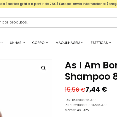
eis | portes grátis a partir de 75€ | Europa: envio internacional (pre
UNHAS
CORPO
MAQUILHAGEM
ESTÉTICAS
As I Am Bo
Shampoo 8
7,44
€
15,56
€
O
O
preço
preço
EAN:
858380035460
original
atual
REF:
BC28000500AM35460
Marca:
As I Am
era:
é: