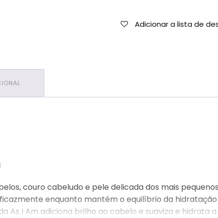
Adicionar a lista de de
CIONAL
l
belos, couro cabeludo e pele delicada dos mais pequenos
ficazmente enquanto mantém o equilíbrio da hidratação 
a As I Am adiciona brilho ao cabelo e suaviza e hidrata a