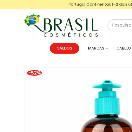
Portugal Continental: 1–2 dias út
SALDOS
MARCAS
CABELO
-52%