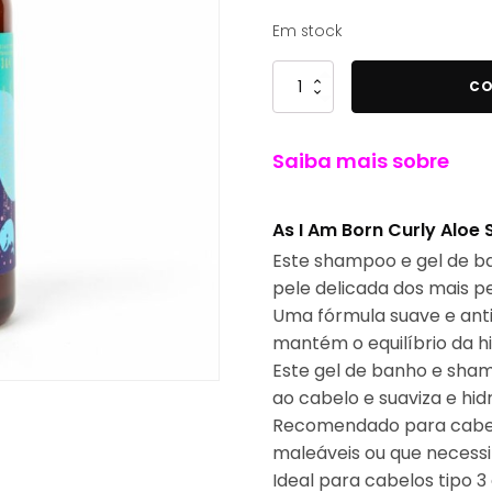
15,56 €.
7,44 €.
Em stock
Quantidade
CO
de
As
Saiba mais sobre
I
Am
Born
As I Am Born Curly Alo
Curly
Este shampoo e gel de ba
Aloe
pele delicada dos mais p
Shampoo
Uma fórmula suave e ant
8oz
mantém o equilíbrio da h
240ml
Este gel de banho e sham
ao cabelo e suaviza e hid
Recomendado para cabel
maleáveis ou que necessi
Ideal para cabelos tipo 3 