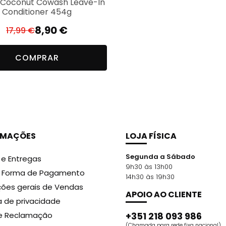
 Coconut Cowash Leave-In
oate, Fragrance/Parfum.
Conditioner 454g
8,90
€
17,99
€
O
O
preço
preço
COMPRAR
original
atual
era:
é:
17,99 €.
8,90 €.
RMAÇÕES
LOJA FÍSICA
Segunda a Sábado
 e Entregas
9h30 às 13h00
r Forma de Pagamento
14h30 às 19h30
ões gerais de Vendas
APOIO AO CLIENTE
ca de privacidade
de Reclamação
+351 218 093 986
(Chamada para rede fixa nacional)