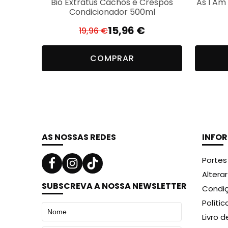
Bio Extratus Cachos e Crespos
As I Am
Phenoxyethanol, CaprylylGlycol, Sodium Benz
Condicionador 500ml
15,96
€
19,96
€
O
O
preço
preço
COMPRAR
original
atual
era:
é:
19,96 €.
15,96 €.
AS NOSSAS REDES
INFO
Portes
Altera
SUBSCREVA A NOSSA NEWSLETTER
Condiç
Políti
Livro 