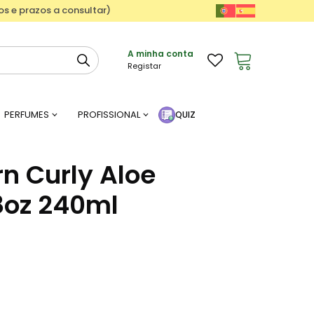
ços e prazos a consultar)
A minha conta
Registar
PERFUMES
PROFISSIONAL
QUIZ
rn Curly Aloe
oz 240ml