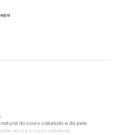
sejos
.
natural do couro cabeludo e da pele.
 pele seca e o couro cabeludo.