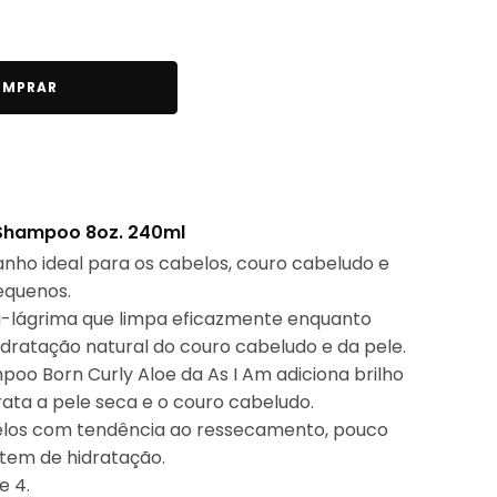
MPRAR
e Shampoo 8oz. 240ml
nho ideal para os cabelos, couro cabeludo e
equenos.
i-lágrima que limpa eficazmente enquanto
idratação natural do couro cabeludo e da pele.
poo Born Curly Aloe da As I Am adiciona brilho
rata a pele seca e o couro cabeludo.
os com tendência ao ressecamento, pouco
tem de hidratação.
e 4.