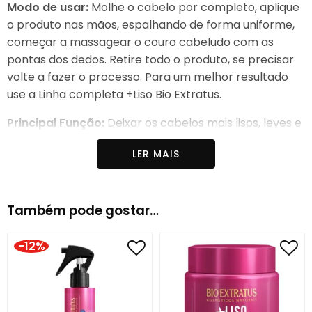
Modo de usar:
Molhe o cabelo por completo, aplique
o produto nas mãos, espalhando de forma uniforme,
começar a massagear o couro cabeludo com as
pontas dos dedos. Retire todo o produto, se precisar
volte a fazer o processo. Para um melhor resultado
use a Linha completa +Liso Bio Extratus.
Principal Função:
Deixar os cabelos mais lisos, leves e
sem frizz.
LER MAIS
Indicado para:
Cabelos lisos e com frizz.
Linha:
+Liso
Também pode gostar…
-12%