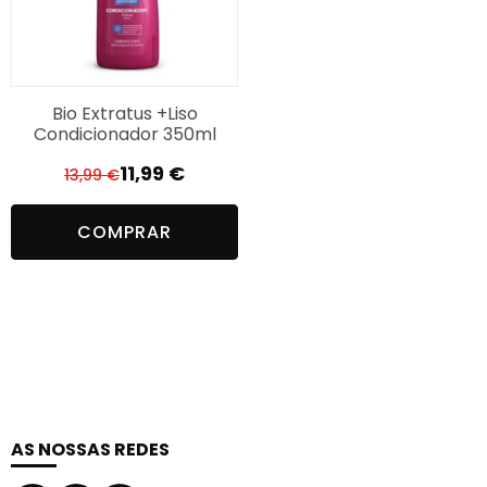
Bio Extratus +Liso
Condicionador 350ml
11,99
€
13,99
€
O
O
preço
preço
COMPRAR
original
atual
era:
é:
13,99 €.
11,99 €.
AS NOSSAS REDES