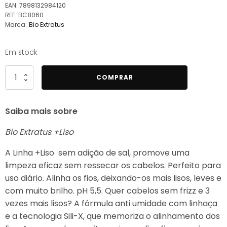
EAN:
7898132984120
REF:
BC8060
Marca:
Bio Extratus
Em stock
Quantidade
COMPRAR
de
Bio
Saiba mais sobre
Extratus
+Liso
Bio Extratus +Liso
Shampoo
350ml
A Linha +Liso sem adição de sal, promove uma
limpeza eficaz sem ressecar os cabelos. Perfeito para
uso diário. Alinha os fios, deixando-os mais lisos, leves e
com muito brilho. pH 5,5. Quer cabelos sem frizz e 3
vezes mais lisos? A fórmula anti umidade com linhaça
e a tecnologia Sili-X, que memoriza o alinhamento dos