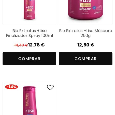
Bio Extratus +Liso
Bio Extratus +Liso Máscara
Finalizador Spray 100ml
250g
12,78
€
12,50
€
14,48
€
O
O
preço
preço
COMPRAR
COMPRAR
original
atual
era:
é:
14,48 €.
12,78 €.
-14%