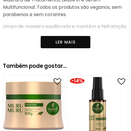
Multifuncional. Todos os produtos são veganos, sem
parabenos e sem corantes.
Limpa de maneira equilibrada e mantém a hidratação
do cabelo.
LER MAIS
Desenvolvida para proporcionar hidratação e
nutrição aos cabelos, ao mesmo tempo;
Essa linha aumenta o potencial hídrico e fornece
Também pode gostar…
nutrientes essenciais aos fios, promovendo brilho
e maciez;
-14%
Modo de usar:
nos cabelos molhados, aplique o shampoo,
massageando o couro cabeludo em suaves
movimentos circulares. Enxágue bem. Se necessário,
repita a aplicação. Potencialize os resultados
utilizando toda a linha Matcha.
Benefícios da Linha: