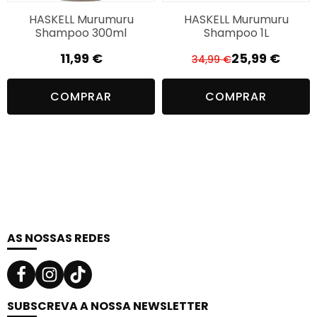
Phenoxyethanol, Potassium Sorbate,
HASKELL Murumuru
HASKELL Murumuru
Methylchloroisothiazolinone And
Shampoo 300ml
Shampoo 1L
Methylisothiazolinone, Magnesium Chloride, Lactic
11,99
€
25,99
€
Acid, Xanthan Gum, Ethylhexylglycerin.
34,99
€
O
O
preço
preço
COMPRAR
COMPRAR
original
atual
era:
é:
34,99 €.
25,99 €.
AS NOSSAS REDES
SUBSCREVA A NOSSA NEWSLETTER