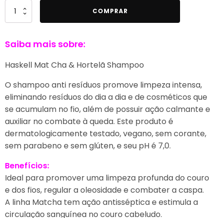
Quantidade
COMPRAR
de
Haskell
Saiba mais sobre:
Mat
Cha
Haskell Mat Cha & Hortelã Shampoo
&
Hortelã
O shampoo anti resíduos promove limpeza intensa,
Shampoo
eliminando resíduos do dia a dia e de cosméticos que
Antirresídos
se acumulam no fio, além de possuir ação calmante e
300ml
auxiliar no combate à queda. Este produto é
dermatologicamente testado, vegano, sem corante,
sem parabeno e sem glúten, e seu pH é 7,0.
Benefícios:
Ideal para promover uma limpeza profunda do couro
e dos fios, regular a oleosidade e combater a caspa.
A linha Matcha tem ação antisséptica e estimula a
circulação sanguínea no couro cabeludo.