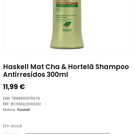
Haskell Mat Cha & Hortelã Shampoo
Antirresídos 300ml
11,99
€
EAN:
7898610376676
REF:
BCHSKLL0000122
Marca:
Haskell
Em stock