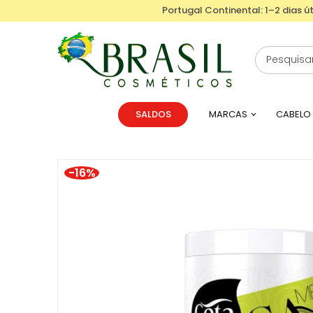
Portugal Continental: 1–2 dias út
SALDOS
MARCAS
CABELO
-16%