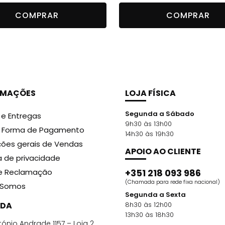
preço
preço
COMPRAR
COMPRAR
original
atual
era:
é:
14,99 €.
12,59 €.
RMAÇÕES
LOJA FÍSICA
Segunda a Sábado
 e Entregas
9h30 às 13h00
r Forma de Pagamento
14h30 às 19h30
ões gerais de Vendas
APOIO AO CLIENTE
ca de privacidade
de Reclamação
+351 218 093 986
(Chamada para rede fixa nacional)
Somos
Segunda a Sexta
DA
8h30 às 12h00
13h30 às 18h30
ónio Andrade 1157 – Loja 2