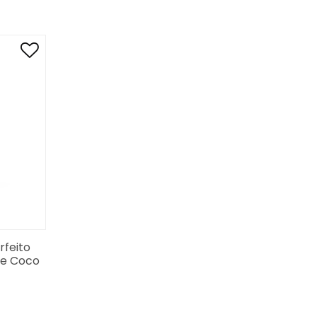
feito
de Coco