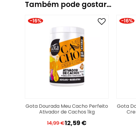
Também pode gostar…
-16%
-16%
Gota Dourada Meu Cacho Perfeito
Gota Do
Ativador de Cachos 1kg
Cre
12,59
€
14,99
€
O
O
preço
preço