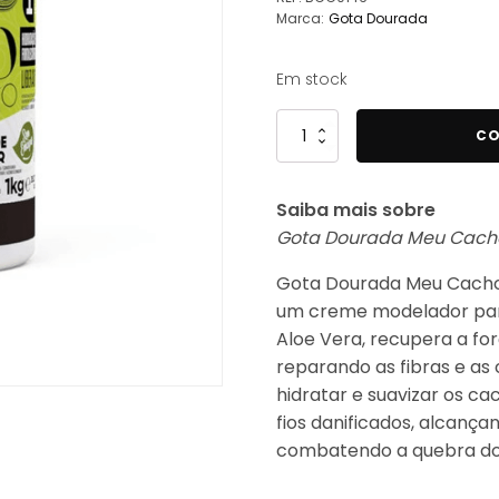
Marca:
Gota Dourada
era:
é:
14,99 €.
12,59 €.
Em stock
Quantidade
CO
de
Gota
Saiba mais sobre
Dourada
Gota Dourada Meu Cacho
Meu
Cacho
Gota Dourada Meu Cacho 
Perfeito
um creme modelador para
Creme
Aloe Vera, recupera a for
de
reparando as fibras e as
Pentear
hidratar e suavizar os ca
Óleo
fios danificados, alcança
de
combatendo a quebra do
Babosa
2