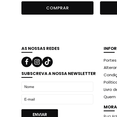
original
atual
COMPRAR
era:
é:
14,99 €.
12,59 €.
AS NOSSAS REDES
INFO
Portes
Altera
SUBSCREVA A NOSSA NEWSLETTER
Condiç
Políti
Livro 
Quem 
MORA
Rua Ant