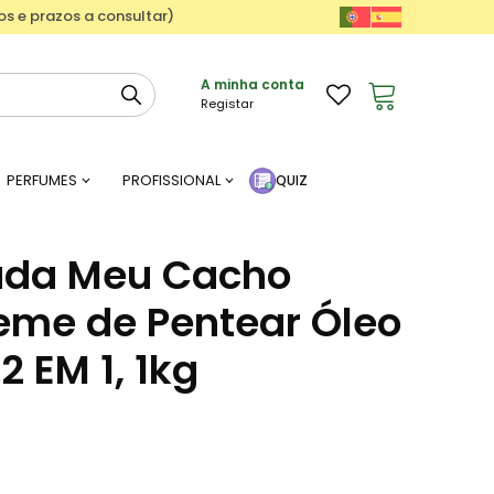
ços e prazos a consultar)
A minha conta
Registar
PERFUMES
PROFISSIONAL
QUIZ
ada Meu Cacho
reme de Pentear Óleo
 EM 1, 1kg