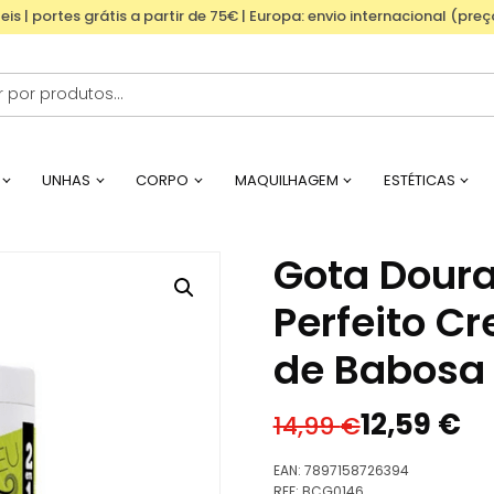
eis | portes grátis a partir de 75€ | Europa: envio internacional (pre
UNHAS
CORPO
MAQUILHAGEM
ESTÉTICAS
Gota Dour
Perfeito C
de Babosa 2
12,59
€
14,99
€
O
O
preço
preço
EAN:
7897158726394
original
atual
REF:
BCG0146