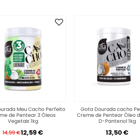
urada Meu Cacho Perfeito
Gota Dourada cacho Per
me de Pentear 3 Óleos
Creme de Pentear Óleo 
Vegetais 1kg
D-Pantenol 1kg
12,59
€
13,50
€
14,99
€
O
O