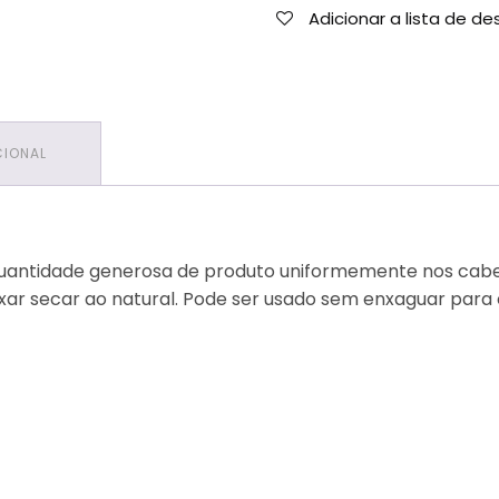
EM
Adicionar a lista de de
1,
1kg
CIONAL
uantidade generosa de produto uniformemente nos cabelo
ar secar ao natural. Pode ser usado sem enxaguar para c