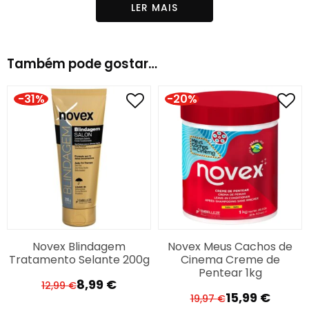
LER MAIS
Também pode gostar…
-31%
-20%
Novex Blindagem
Novex Meus Cachos de
Tratamento Selante 200g
Cinema Creme de
Pentear 1kg
8,99
€
12,99
€
O
O
15,99
€
19,97
€
O
O
preço
preço