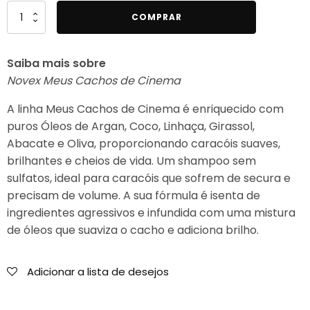
Quantidade
COMPRAR
de
Novex
Saiba mais sobre
Meus
Novex Meus Cachos de Cinema
Cachos
de
A linha Meus Cachos de Cinema é enriquecido com
Cinema
puros Óleos de Argan, Coco, Linhaça, Girassol,
Ativador
Abacate e Oliva, proporcionando caracóis suaves,
de
brilhantes e cheios de vida. Um shampoo sem
Cachos
sulfatos, ideal para caracóis que sofrem de secura e
500ml
precisam de volume. A sua fórmula é isenta de
ingredientes agressivos e infundida com uma mistura
de óleos que suaviza o cacho e adiciona brilho.
Adicionar a lista de desejos