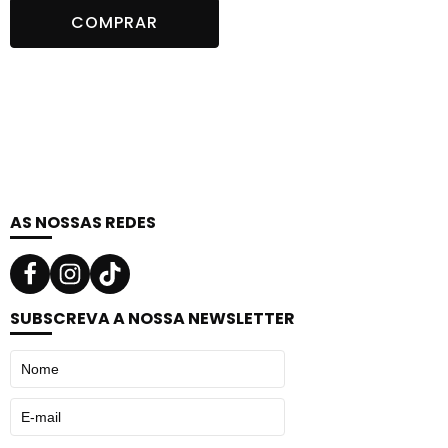
preço
preço
COMPRAR
original
atual
era:
é:
16,90 €.
13,52 €.
AS NOSSAS REDES
SUBSCREVA A NOSSA NEWSLETTER