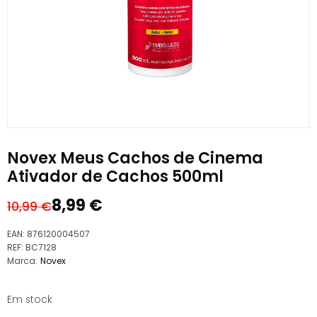
Novex Meus Cachos de Cinema
Ativador de Cachos 500ml
8,99
€
10,99
€
O
O
preço
preço
EAN:
876120004507
original
atual
REF:
BC7128
Marca:
Novex
era:
é:
10,99 €.
8,99 €.
Em stock