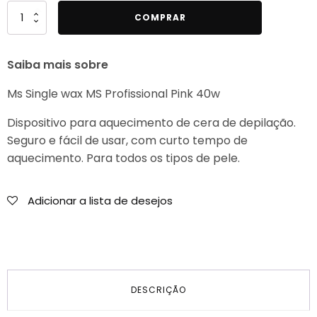
Quantidade
COMPRAR
de
Ms
Saiba mais sobre
Single
wax
Ms Single wax MS Profissional Pink 40w
MS
Profissional
Dispositivo para aquecimento de cera de depilação.
Pink
Seguro e fácil de usar, com curto tempo de
40w
aquecimento. Para todos os tipos de pele.
Adicionar a lista de desejos
DESCRIÇÃO