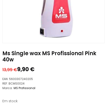
Ms Single wax MS Profissional Pink
40w
9,90
€
13,99
€
O
O
preço
preço
EAN:
5600307240205
original
atual
REF:
BCMS0024
Marca:
MS Profissional
era:
é:
13,99 €.
9,90 €.
Em stock