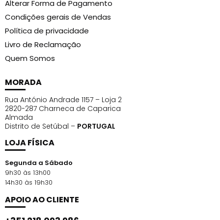
Alterar Forma de Pagamento
execução.
Bivolt automático:
versátil no dia a dia do salão
Condições gerais de Vendas
e em deslocações.
Política de privacidade
Livro de Reclamação
Modo de Uso:
Quem Somos
Preparação:
aplique o produto do procedimento
(ex.: máscara, tonalizante, realinhador) mecha a
MORADA
mecha, respeitando o protocolo do fabricante.
Rua António Andrade 1157 – Loja 2
Fotoativação:
direcione o
Photon Lizze
para as
2820-287 Charneca de Caparica
mechas mantendo distância de trabalho
Almada
Distrito de Setúbal –
confortável e movimentos contínuos por
PORTUGAL
5–10
minutos
, conforme a técnica.
LOJA FÍSICA
Acabamento:
prossega com escova/prancha
Segunda a Sábado
quando aplicável e, por fim, faça uma
9h30 às 13h00
fotoativação de 3–5 minutos
para
14h30 às 19h30
selagem/acabamento.
APOIO AO CLIENTE
Boas práticas:
utilize
óculos de proteção
fornecidos com o equipamento, evite olhar