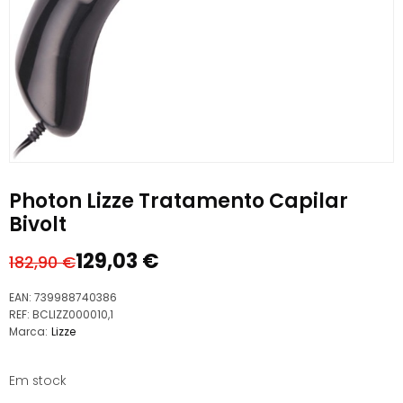
Photon Lizze Tratamento Capilar
Bivolt
129,03
€
182,90
€
O
O
preço
preço
EAN:
739988740386
original
atual
REF:
BCLIZZ000010,1
Marca:
Lizze
era:
é:
182,90 €.
129,03 €.
Em stock