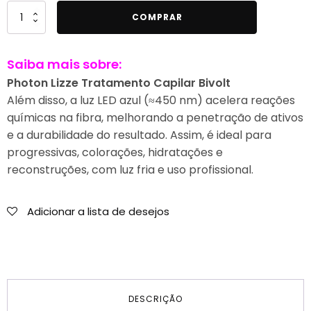
Quantidade
COMPRAR
de
Photon
Saiba mais sobre:
Lizze
Tratamento
Photon Lizze Tratamento Capilar Bivolt
Capilar
Além disso, a luz LED azul (≈450 nm) acelera reações
Bivolt
químicas na fibra, melhorando a penetração de ativos
e a durabilidade do resultado. Assim, é ideal para
progressivas, colorações, hidratações e
reconstruções, com luz fria e uso profissional.
Adicionar a lista de desejos
DESCRIÇÃO