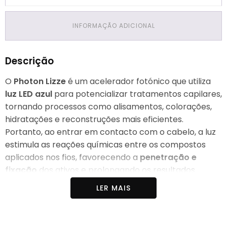
INFORMAÇÃO ADICIONAL
Descrição
O
Photon Lizze
é um acelerador fotónico que utiliza
luz LED azul
para potencializar tratamentos capilares,
tornando processos como alisamentos, colorações,
hidratações e reconstruções mais eficientes.
Portanto, ao entrar em contacto com o cabelo, a luz
estimula as reações químicas entre os compostos
aplicados nos fios, favorecendo a
penetração e
fixação
dos ativos e prolongando os resultados.
LER MAIS
Além disso, trabalha com
luz fria
, proporcionando
maior conforto no couro cabeludo em uso
profissional.