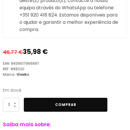
deste(s) produto(s), contacte a nossa
equipa através do WhatsApp ou telefone:
+351 920 418 824. Estamos disponíveis para
o ajudar e garantir a melhor experiência de
compra.
35,98
€
46,77
€
O
O
preço
preço
EAN:
8436617966897
original
atual
REF:
WKE020
Marca:
Weelko
era:
é:
46,77 €.
35,98 €.
Em stock
Quantidade
COMPRAR
de
Weelko
Saiba mais sobre:
WKE020