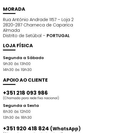
Benefícios Imediatos
MORADA
Oferece aquecimento rápido e controlado.
Permite limpeza fácil entre clientes.
Rua António Andrade 1157 – Loja 2
2820-287 Charneca de Caparica
Valoriza o espaço com acabamento
Almada
contemporâneo.
Distrito de Setúbal –
PORTUGAL
Garante conforto e eficiência no serviço de
LOJA FÍSICA
depilação.
Segunda a Sábado
A Escolha Inteligente para o Seu Espaço de
9h30 às 13h00
Depilação
14h30 às 19h30
Escolher o Weelko WKE020 Aquecedor de Cera Digital
APOIO AO CLIENTE
Black reforça a imagem sofisticada da sua cabina.
Portanto, os clientes percebem um serviço
+351 218 093 986
(Chamada para rede fixa nacional)
organizado e confortável. Em conclusão, aposte neste
Segunda a Sexta
equipamento e eleve o padrão de depilação.
8h30 às 12h00
13h30 às 18h30
Especificações
Peso líquido: 915 g
+351 920 418 824
(WhatsApp)