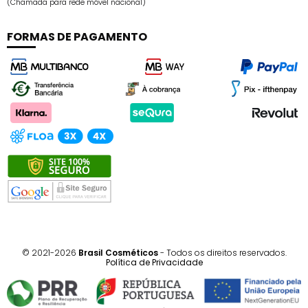
Dimensões do produto: 182 x 195 x 141 mm
(Chamada para rede móvel nacional)
FORMAS DE PAGAMENTO
© 2021-2026
Brasil Cosméticos
- Todos os direitos reservados.
Política de Privacidade