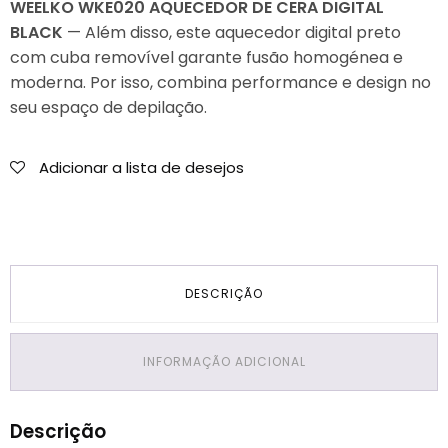
Aquecedor
WEELKO WKE020 AQUECEDOR DE CERA DIGITAL
de
BLACK
— Além disso, este aquecedor digital preto
Cera
com cuba removível garante fusão homogénea e
Digital
moderna. Por isso, combina performance e design no
Black
seu espaço de depilação.
Adicionar a lista de desejos
DESCRIÇÃO
INFORMAÇÃO ADICIONAL
Descrição