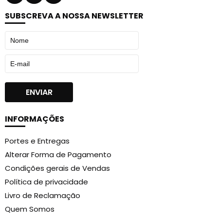
temperaturas de 35 a 125 ºC.
SUBSCREVA A NOSSA NEWSLETTER
Cuba de alumínio removível:
Garante
distribuição homogénea do calor e limpeza
rápida.
Design preto com tampa:
Protege a cera entre
atendimentos e valoriza a estética da bancada.
Como Potenciar os Resultados: O Seu Ritual de
Beleza
Primeiro, coloque a cera escolhida dentro da
INFORMAÇÕES
cuba seca e limpa.
Em seguida, defina a temperatura adequada no
Portes e Entregas
painel digital.
Alterar Forma de Pagamento
Depois, misture a cera para garantir textura
Condições gerais de Vendas
uniforme antes da aplicação.
Política de privacidade
Por fim, mantenha a temperatura desejada e
Livro de Reclamação
realize o procedimento com segurança.
Quem Somos