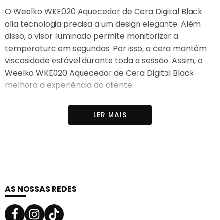
O Weelko WKE020 Aquecedor de Cera Digital Black
alia tecnologia precisa a um design elegante. Além
disso, o visor iluminado permite monitorizar a
temperatura em segundos. Por isso, a cera mantém
viscosidade estável durante toda a sessão. Assim, o
Weelko WKE020 Aquecedor de Cera Digital Black
melhora a experiência do cliente.
Em seguida, a cuba de alumínio removível facilita a
LER MAIS
higienização e a troca de cera. Desta forma, o
gabinete mantém padrões elevados de limpeza. Por
outro lado, o acabamento preto combina com
espaços modernos e premium. Consequentemente, o
posto de trabalho apresenta-se profissional e
organizado.
AS NOSSAS REDES
Tecnologia Avançada para Resultados Superiores
Display digital retroiluminado:
Ajusta e mantém