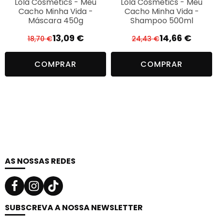
Lola Cosmetics - Meu
Lola Cosmetics - Meu
Cacho Minha Vida -
Cacho Minha Vida -
Máscara 450g
Shampoo 500ml
13,09
€
14,66
€
18,70
€
24,43
€
O
O
O
O
preço
preço
preço
preço
COMPRAR
COMPRAR
original
atual
original
atual
era:
é:
era:
é:
18,70 €.
13,09 €.
24,43 €.
14,66 €.
AS NOSSAS REDES
SUBSCREVA A NOSSA NEWSLETTER