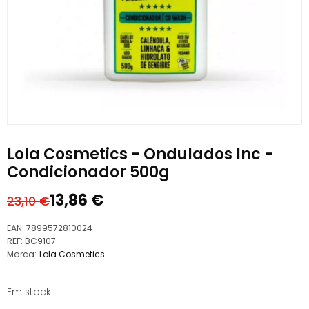
Lola Cosmetics - Ondulados Inc -
Condicionador 500g
13,86
€
23,10
€
O
O
preço
preço
EAN:
7899572810024
original
atual
REF:
BC9107
Marca:
Lola Cosmetics
era:
é:
23,10 €.
13,86 €.
Em stock