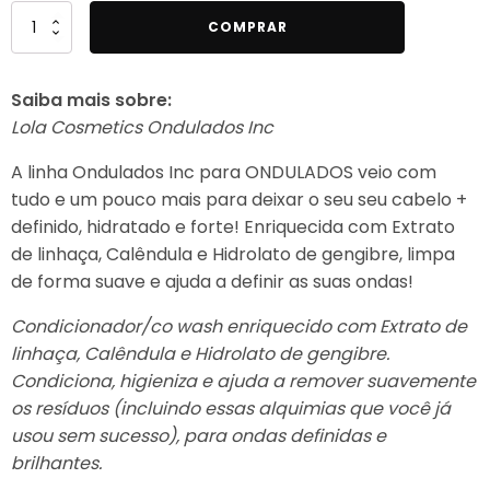
Quantidade
COMPRAR
de
Lola
Saiba mais sobre:
Cosmetics
Lola Cosmetics Ondulados Inc
-
Ondulados
A linha Ondulados Inc para ONDULADOS veio com
Inc
tudo e um pouco mais para deixar o seu seu cabelo +
-
definido, hidratado e forte! Enriquecida com Extrato
Condicionador
de linhaça, Calêndula e Hidrolato de gengibre, limpa
500g
de forma suave e ajuda a definir as suas ondas!
Condicionador/co wash enriquecido com Extrato de
linhaça, Calêndula e Hidrolato de gengibre.
Condiciona, higieniza e ajuda a remover suavemente
os resíduos (incluindo essas alquimias que você já
usou sem sucesso), para ondas definidas e
brilhantes.