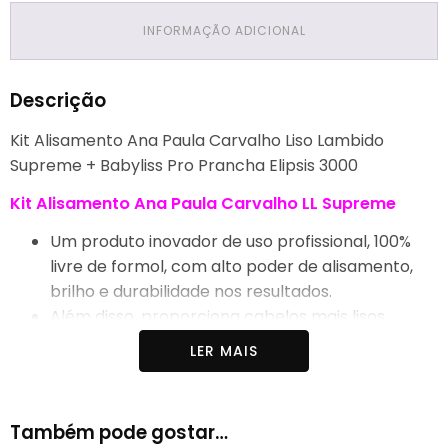
INFORMAÇÃO ADICIONAL
Descrição
Kit Alisamento Ana Paula Carvalho Liso Lambido
Supreme + Babyliss Pro Prancha Elipsis 3000
Kit Alisamento Ana Paula Carvalho LL Supreme
Um produto inovador de uso profissional, 100%
livre de formol, com alto poder de alisamento,
brilho e durabilidade nos resultados.
Além disso, proporciona cabelos mais lisos,
fortes e saudáveis graças à nova formulação do
LER MAIS
LL Supreme
.
Conta com tecnologia exclusiva e alta
concentração de ativos reconstrutores,
Também pode gostar…
garantindo fios mais saudáveis, lisos, fortes e