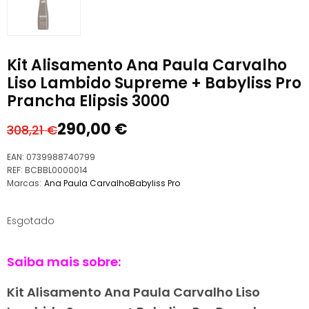
Kit Alisamento Ana Paula Carvalho
Liso Lambido Supreme + Babyliss Pro
Prancha Elipsis 3000
290,00
€
308,21
€
O
O
preço
preço
EAN:
0739988740799
original
atual
REF:
BCBBL0000014
Marcas:
Ana Paula Carvalho
Babyliss Pro
era:
é:
308,21 €.
290,00 €.
Esgotado
Saiba mais sobre:
Kit Alisamento Ana Paula Carvalho Liso