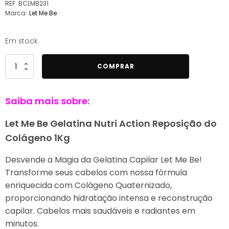
original
atual
REF:
BCLMB231
Marca:
Let Me Be
era:
é:
55,00 €.
48,00 €.
Em stock
Quantidade
COMPRAR
de
Let
Saiba mais sobre:
Me
Be
Let Me Be Gelatina Nutri Action Reposição do
Gelatina
Colágeno 1Kg
Nutri
Action
Desvende a Magia da Gelatina Capilar Let Me Be!
Reposição
Transforme seus cabelos com nossa fórmula
do
enriquecida com Colágeno Quaternizado,
Colágeno
proporcionando hidratação intensa e reconstrução
1Kg
capilar. Cabelos mais saudáveis e radiantes em
minutos.