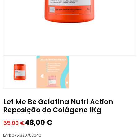
Let Me Be Gelatina Nutri Action
Reposição do Colágeno 1Kg
48,00
€
55,00
€
O
O
preço
preço
EAN:
0751320787040