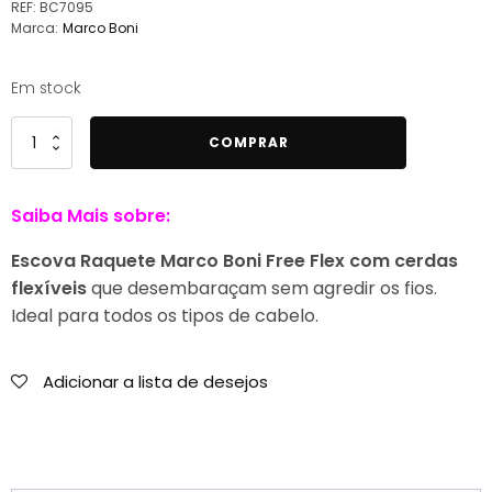
original
atual
REF:
BC7095
Marca:
Marco Boni
era:
é:
9,99 €.
6,99 €.
Em stock
Quantidade
COMPRAR
de
Marco
Saiba Mais sobre:
Boni
Escova
Escova Raquete Marco Boni Free Flex com cerdas
Raquete
flexíveis
que desembaraçam sem agredir os fios.
Free
Ideal para todos os tipos de cabelo.
Flex
Antiestática
Adicionar a lista de desejos