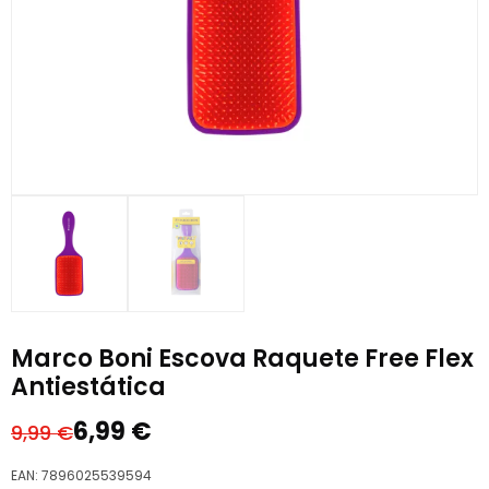
Marco Boni Escova Raquete Free Flex
Antiestática
6,99
€
9,99
€
O
O
preço
preço
EAN:
7896025539594