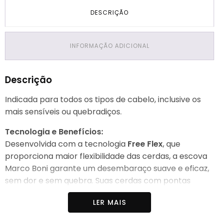
DESCRIÇÃO
INFORMAÇÃO ADICIONAL
Descrição
Indicada para todos os tipos de cabelo, inclusive os
mais sensíveis ou quebradiços.
Tecnologia e Benefícios:
Desenvolvida com a tecnologia
Free Flex
, que
proporciona maior flexibilidade das cerdas, a escova
Marco Boni garante um desembaraço suave e eficaz,
sem dor e sem quebra. Suas cerdas com pontas
arredondadas massageiam o couro cabeludo,
LER MAIS
estimulando a circulação e promovendo mais saúde
aos fios.