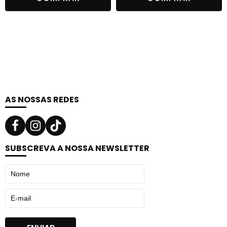
original
atual
original
atual
era:
é:
era:
é:
29,69 €.
19,30 €.
21,39 €.
13,90 €.
AS NOSSAS REDES
SUBSCREVA A NOSSA NEWSLETTER