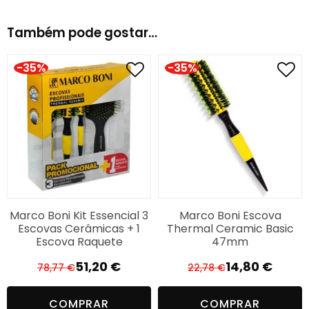
Modo de Uso:
Também pode gostar…
Use nos cabelos secos ou úmidos.
-35%
-35%
Comece o desembaraço pelas pontas.
Suba gradualmente até alcançar a raiz.
Benefícios:
Cerdas flexíveis antiestáticas
Design anatômico e leve
Marco Boni Kit Essencial 3
Marco Boni Escova
Desembaraço sem quebra
Escovas Cerâmicas + 1
Thermal Ceramic Basic
Escova Raquete
47mm
Massageia o couro cabeludo
51,20
€
14,80
€
78,77
€
22,78
€
O
O
O
O
Ideal para uso diário
preço
preço
preço
preço
COMPRAR
COMPRAR
original
atual
original
atual
Características do Produto: