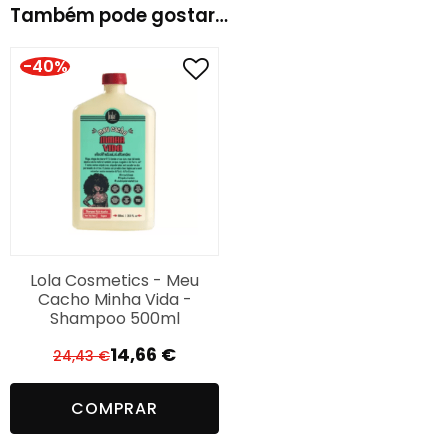
Também pode gostar…
-40%
Lola Cosmetics - Meu
Cacho Minha Vida -
Shampoo 500ml
14,66
€
24,43
€
O
O
preço
preço
COMPRAR
original
atual
era:
é: