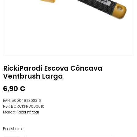
RickiParodi Escova Côncava
Ventbrush Larga
6,90
€
EAN:
5600482302316
REF:
BCRCKPRD000010
Marca:
Ricki Parodi
Em stock