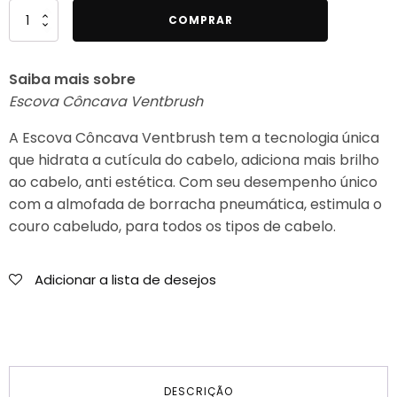
Quantidade
COMPRAR
de
RickiParodi
Saiba mais sobre
Escova
Escova Côncava Ventbrush
Côncava
Ventbrush
A Escova Côncava Ventbrush tem a tecnologia única
Larga
que hidrata a cutícula do cabelo, adiciona mais brilho
ao cabelo, anti estética. Com seu desempenho único
com a almofada de borracha pneumática, estimula o
couro cabeludo, para todos os tipos de cabelo.
Adicionar a lista de desejos
DESCRIÇÃO