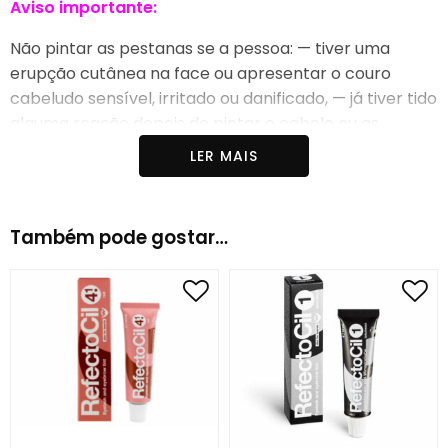
Aviso
importante
:
Não pintar as pestanas se a pessoa: — tiver uma
erupção cutânea na face ou apresentar o couro
cabeludo sensível, irritado ou danificado, — já tiver tido
alguma reação depois de pintar o cabelo ou as
pestanas,— já tiver tido alguma reação a uma
LER MAIS
tatuagem
Também pode gostar…