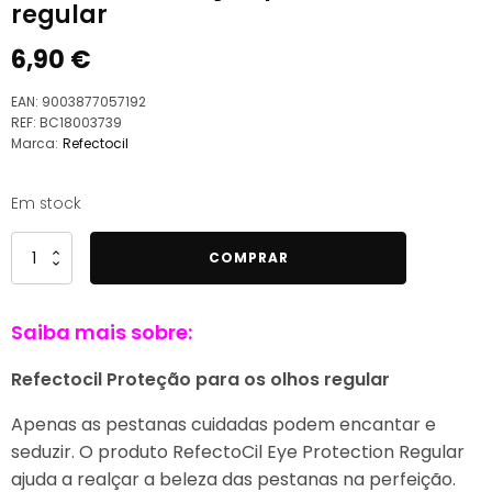
regular
6,90
€
EAN:
9003877057192
REF:
BC18003739
Marca:
Refectocil
Em stock
Quantidade
COMPRAR
de
Refectocil
Saiba mais sobre:
Proteção
para
Refectocil Proteção para os olhos regular
os
olhos,
Apenas as pestanas cuidadas podem encantar e
regular
seduzir. O produto RefectoCil Eye Protection Regular
ajuda a realçar a beleza das pestanas na perfeição.