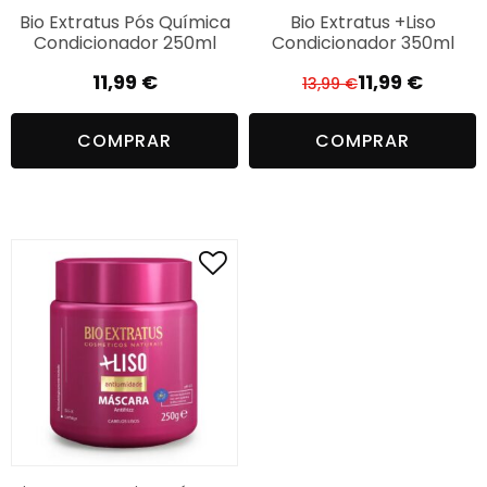
Bio Extratus Pós Química
Bio Extratus +Liso
Condicionador 250ml
Condicionador 350ml
11,99
€
11,99
€
13,99
€
O
O
preço
preço
COMPRAR
COMPRAR
original
atual
era:
é:
13,99 €.
11,99 €.