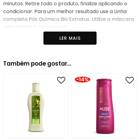
minutos. Retire todo o produto, finalize aplicando o
condicionar. Para um melhor resultado use a Linha
completa Pós Química Bio Extratus. Utilize a máscara
pelo menos 1x na semana.
LER MAIS
Principal Função:
Tratar os danos que geram
ressecamento, opacidade e porosidade aos fios
Indicado para:
Cabelos danificados por química
Também pode gostar…
Linha:
Pós Química
-14%